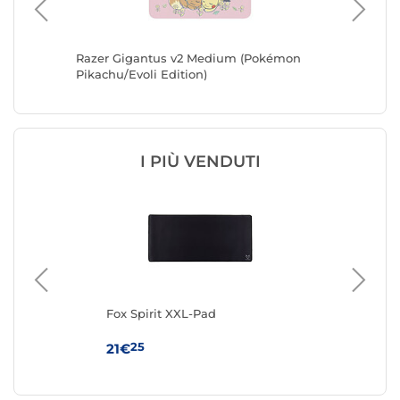
Razer Gigantus v2 Medium (Pokémon
Razer G
Pikachu/Evoli Edition)
Mentali/
I PIÙ VENDUTI
Fox Spirit XXL-Pad
Fox
25
21€
16