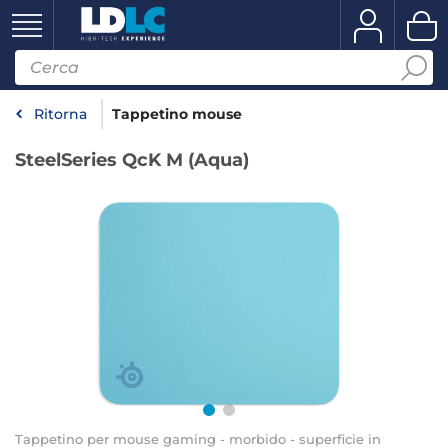
Ritorna
Tappetino mouse
SteelSeries QcK M (Aqua)
Tappetino per mouse gaming - morbido - superficie in