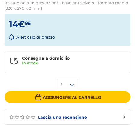
tessuto ad alte prestazioni - base antiscivolo - formato medio
(320 x 270 x 2 mm)
14€
95
Alert calo di prezzo
Consegna a domicilio
In stock
1
AGGIUNGERE AL CARRELLO
Lascia una recensione