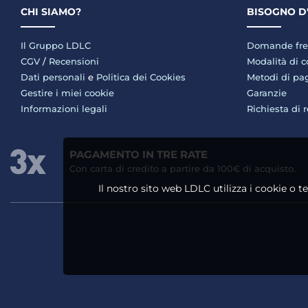
CHI SIAMO?
BISOGNO D
Il Gruppo LDLC
Domande fre
CGV
/
Recensioni
Modalità di 
Dati personali
e
Politica dei Cookies
Metodi di p
Gestire i miei cookie
Garanzie
Informazioni legali
Richiesta di 
PAGAMENTO IN TRE RATE
Con carta di credito a partire da 100€ di acquisto.
Il nostro sito web LDLC utilizza i cookie o t