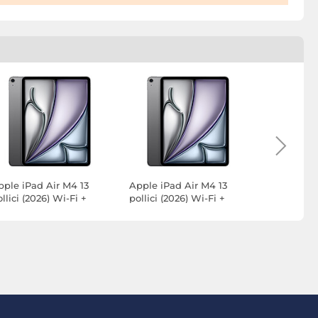
pple iPad Air M4 13
Apple iPad Air M4 13
Apple iPad
llici (2026) Wi-Fi +
pollici (2026) Wi-Fi +
pollici (20
llular 512 GB Grigio
Cellular 256 GB Grigio
Cellular 1
derale
siderale
siderale