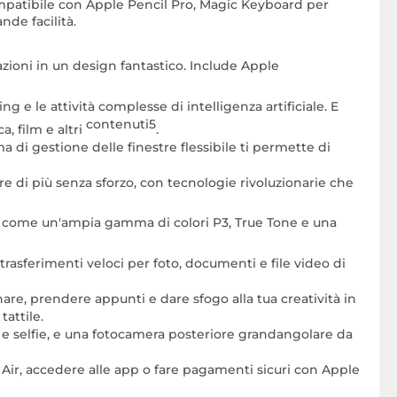
mpatibile con Apple Pencil Pro, Magic Keyboard per
nde facilità.
azioni in un design fantastico. Include Apple
ng e le attività complesse di intelligenza artificiale. E
contenuti5
a, film e altri
.
ema di gestione delle finestre flessibile ti permette di
re di più senza sforzo, con tecnologie rivoluzionarie che
e, come un'ampia gamma di colori P3, True Tone e una
trasferimenti veloci per foto, documenti e file video di
re, prendere appunti e dare sfogo alla tua creatività in
attile.
 e selfie, e una fotocamera posteriore grandangolare da
d Air, accedere alle app o fare pagamenti sicuri con Apple