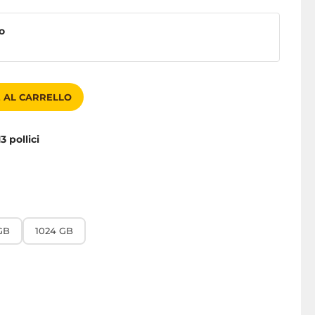
o
 AL CARRELLO
13 pollici
GB
1024 GB