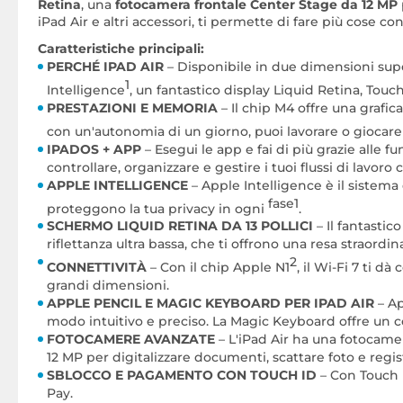
Retina
, una
fotocamera frontale Center Stage da 12 MP
iPad Air e altri accessori, ti permette di fare più cose 
Caratteristiche principali:
PERCHÉ IPAD AIR
– Disponibile in due dimensioni super
1
Intelligence
, un fantastico display Liquid Retina, Tou
PRESTAZIONI E MEMORIA
– Il chip M4 offre una grafica
con un'autonomia di un giorno, puoi lavorare o giocar
IPADOS + APP
– Esegui le app e fai di più grazie alle f
controllare, organizzare e gestire i tuoi flussi di lavor
APPLE INTELLIGENCE
– Apple Intelligence è il sistema 
fase1
proteggono la tua privacy in ogni
.
SCHERMO LIQUID RETINA DA 13 POLLICI
– Il fantasti
riflettanza ultra bassa, che ti offrono una resa straordina
2
CONNETTIVITÀ
– Con il chip Apple N1
, il Wi-Fi 7 ti 
grandi dimensioni.
APPLE PENCIL E MAGIC KEYBOARD PER IPAD AIR
– Ap
modo intuitivo e preciso. La Magic Keyboard offre un c
FOTOCAMERE AVANZATE
– L'iPad Air ha una fotocame
12 MP per digitalizzare documenti, scattare foto e regis
SBLOCCO E PAGAMENTO CON TOUCH ID
– Con Touch 
Pay.