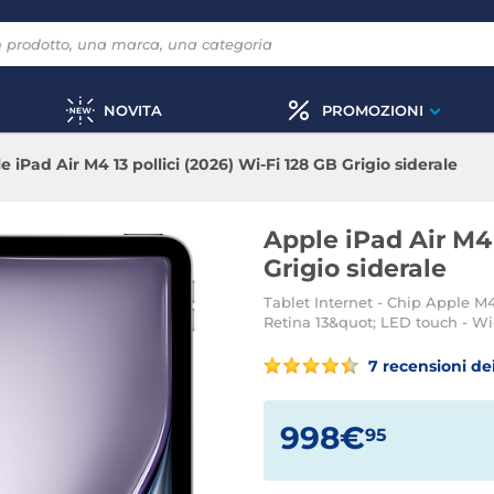
NOVITA
PROMOZIONI
e iPad Air M4 13 pollici (2026) Wi-Fi 128 GB Grigio siderale
Apple iPad Air M4 
Grigio siderale
Tablet Internet - Chip Apple M
Retina 13&quot; LED touch - Wi
7 recensioni dei
998€
95