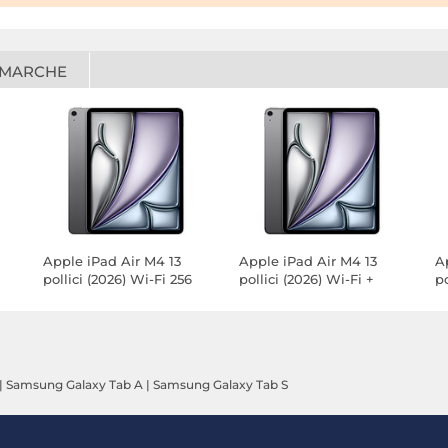
 MARCHE
Apple iPad Air M4 13
Apple iPad Air M4 13
A
pollici (2026) Wi-Fi 256
pollici (2026) Wi-Fi +
po
GB Grigio siderale
Cellular 1 TB Grigio
Ce
siderale
si
|
Samsung Galaxy Tab A
|
Samsung Galaxy Tab S