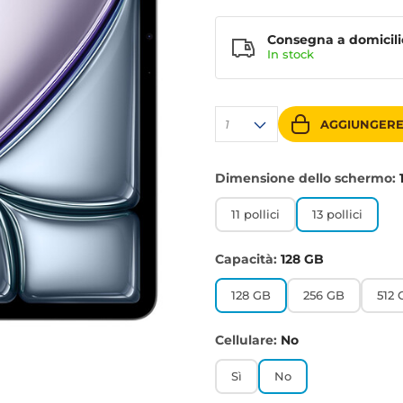
Consegna a domicili
In stock
1
AGGIUNGERE
Dimensione dello schermo:
11 pollici
13 pollici
Capacità:
128 GB
128 GB
256 GB
512 
Cellulare:
No
Sì
No