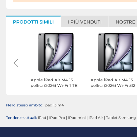
PRODOTTI SIMILI
I PIÙ VENDUTI
NOSTRE
r M4 13
Apple iPad Air M4 13
Apple iPad Air M4 13
Wi-Fi 1 TB
pollici (2026) Wi-Fi 1 TB
pollici (2026) Wi-Fi 512
Grigio siderale
GB Grigio siderale
Nello stesso ambito:
ipad 13 m4
Tendenze attuali:
iPad
|
iPad Pro
|
iPad mini
|
iPad Air
|
Tablet Samsung