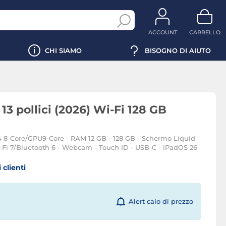
ACCOUNT
CARRELLO
CHI SIAMO
BISOGNO DI AIUTO
13 pollici (2026) Wi-Fi 128 GB
4 8-Core/GPU9-Core - RAM 12 GB - 128 GB - Schermo Liquid
-Fi 7/Bluetooth 6 - Webcam - Touch ID - USB-C - iPadOS 26
 clienti
Alert calo di prezzo