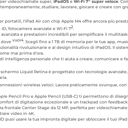
per videochiamate super,
iPadOS
e
Wi-Fi 7
super veloce
. Co
contemporaneamente, studiare, lavorare, giocare e creare con gra
 portatili, l'iPad Air con chip Apple M4 offre ancora più prest
2
ch ID, fotocamere avanzate e Wi-Fi 7
.
 avanzata e prestazioni incredibili per semplificare il multitaski
vuoi4
e dove
. Scegli fino a 1 TB di memoria per le tue app, music
unzionalità rivoluzionarie e al design intuitivo di iPadOS. Il sist
o come mai prima d'ora.
di intelligenza personale che ti aiuta a creare, comunicare e fa
co schermo Liquid Retina è progettato con tecnologie avanzat
ria.
dà connessioni wireless veloci. Lavora praticamente ovunque, con 
ple Pencil Pro e Apple Pencil (USB-C) ti permettono di disegna
omfort di digitazione eccezionale e un trackpad con feedback t
ra frontale Center Stage da 12 MP, perfetta per videochiamate
trare video in 4K.
ID puoi usare la tua impronta digitale per sbloccare il tuo iPa