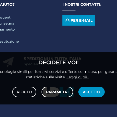
'AIUTO?
I NOSTRI CONTATTI:
quenti
PER E-MAIL
consegna
agamento
restituzione
SPEDIZIONI IN TUTTA ITALIA
DECIDETE VOI!
Spediamo a casa tua
ecnologie simili per fornirvi servizi e offerte su misura, per gara
statistiche sulle visite.
Leggi di più.
RIFIUTO
PARAMETRI
ACCETTO