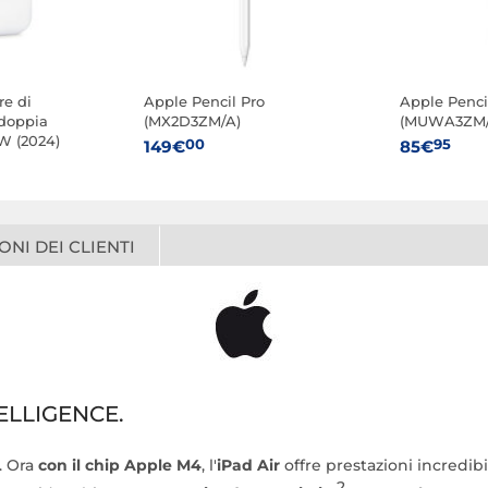
re di
Apple Pencil Pro
Apple Penci
doppia
(MX2D3ZM/A)
(MUWA3ZM/
W (2024)
00
95
149€
85€
ONI DEI CLIENTI
ELLIGENCE.
. Ora
con il chip Apple M4
, l'
iPad Air
offre prestazioni incredib
2