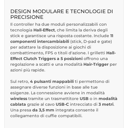
DESIGN MODULARE E TECNOLOGIE DI
PRECISIONE
Il controller ha due moduli personalizzabili con
tecnologia
Hall-Effect
, che limita la deriva degli
stick e garantisce una risposta costante. Include
11
componenti intercambiabili
(stick, D-pad e gate)
per adattare la disposizione ai giochi di
combattimento, FPS o titoli d'azione. I grilletti
Hall-
Effect Clutch Triggers a 5 posizioni
offrono una
regolazione a scatti e una modalità
Hair-Trigger
per
azioni più rapide.
Sul retro,
4 pulsanti mappabili
ti permettono di
assegnare diverse funzioni in base alle tue
esigenze. La connessione avviene in modalità
wireless
tramite un trasmettitore
USB
o in
modalità
cablata
grazie al cavo
USB-C
intrecciato di
3 metri
.
Una presa
da 3,5 mm
integrata consente il
collegamento di cuffie compatibili.