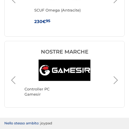
)
SCUF Omega (Antracite)
ASU
95
230€
21
NOSTRE MARCHE
Controller PC
Controll
Gamesir
Turtle 
Nello stesso ambito:
joypad