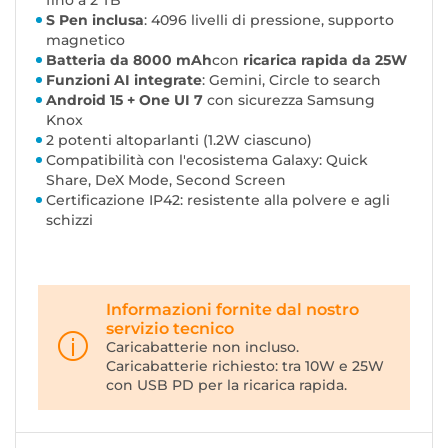
fino a 2 TB
S Pen inclusa
: 4096 livelli di pressione, supporto
magnetico
Batteria da 8000 mAh
con
ricarica rapida da 25W
Funzioni AI integrate
: Gemini, Circle to search
Android 15 + One UI 7
con sicurezza Samsung
Knox
2 potenti altoparlanti (1.2W ciascuno)
Compatibilità con l'ecosistema Galaxy: Quick
Share, DeX Mode, Second Screen
Certificazione IP42: resistente alla polvere e agli
schizzi
Informazioni fornite dal nostro
servizio tecnico
Caricabatterie non incluso.
Caricabatterie richiesto: tra 10W e 25W
con USB PD per la ricarica rapida.