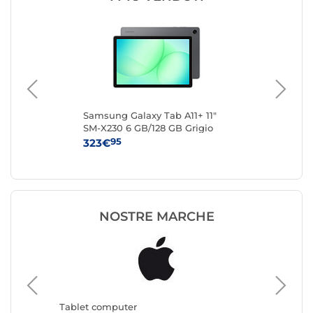
ci
Samsung Galaxy Tab A11+ 11"
Sam
SM-X230 6 GB/128 GB Grigio
SM
Wi-Fi
Gri
95
323€
19
NOSTRE MARCHE
Tablet computer
Tablet 