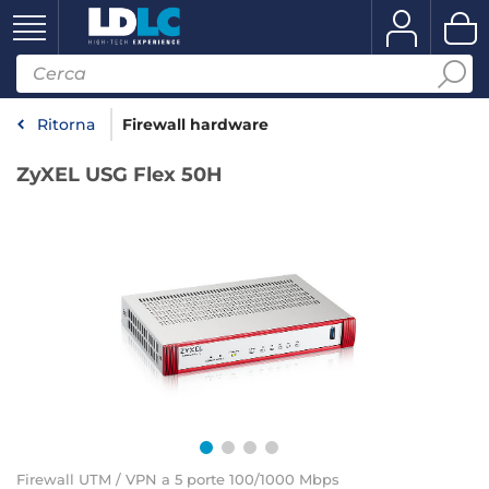
Ritorna
Firewall hardware
ZyXEL USG Flex 50H
Firewall UTM / VPN a 5 porte 100/1000 Mbps