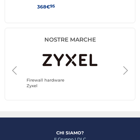
di 
95
368€
44
NOSTRE MARCHE
Firewal
D-Link
Firewall hardware
Zyxel
CHI SIAMO?
Il Gruppo LDLC