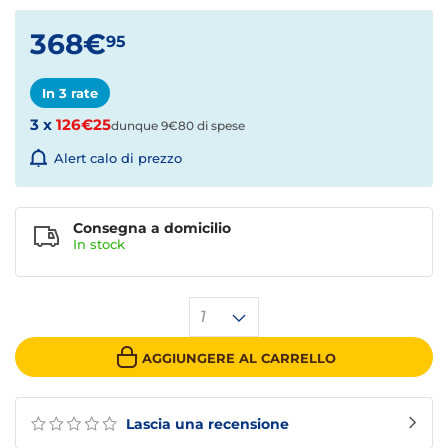
368€
95
In 3 rate
3 x
126€25
dunque 9€80 di spese
Alert calo di prezzo
Consegna a domicilio
In stock
1
AGGIUNGERE AL CARRELLO
Lascia una recensione