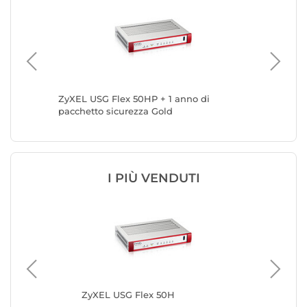
ZyXEL USG Flex 50HP + 1 anno di
ZyXEL U
pacchetto sicurezza Gold
Defense
I PIÙ VENDUTI
ZyXEL USG Flex 50H
Zy