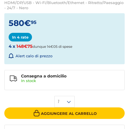
HDMI/DP/USB - Wi-Fi/Bluetooth/Ethernet - Ritratto/Paesaggio
- 24/7 - Nero
580€
95
In 4 rate
4 x
148€75
dunque 14€05 di spese
Alert calo di prezzo
Consegna a domicilio
In
stock
1
AGGIUNGERE AL CARRELLO