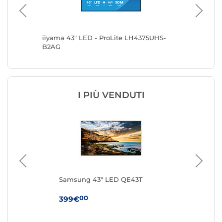
41UHS-B2
iiyama 43" LED - ProLite LH4375UHS-
iiyama 
B2AG
B1
I PIÙ VENDUTI
Samsung 43" LED QE43T
Sa
00
399€
96