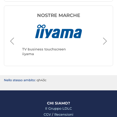
NOSTRE MARCHE
TV business touchscreen
TV busi
iiyama
Samsun
Nello stesso ambito:
qh43c
CHI SIAMO?
Il Gruppo LDLC
CGV
/
Recensioni