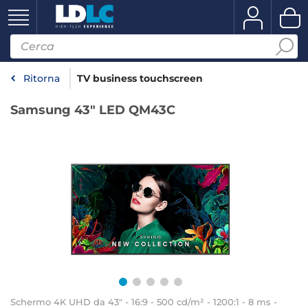
Ritorna
TV business touchscreen
Samsung 43" LED QM43C
Schermo 4K UHD da 43" - 16:9 - 500 cd/m² - 1200:1 - 8 ms -