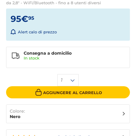
da 2,8" - WiFi/Bluetooth - fino a 8 utenti diversi
95€
95
Alert calo di prezzo
Consegna a domicilio
In stock
1
AGGIUNGERE AL CARRELLO
Colore:
Nero