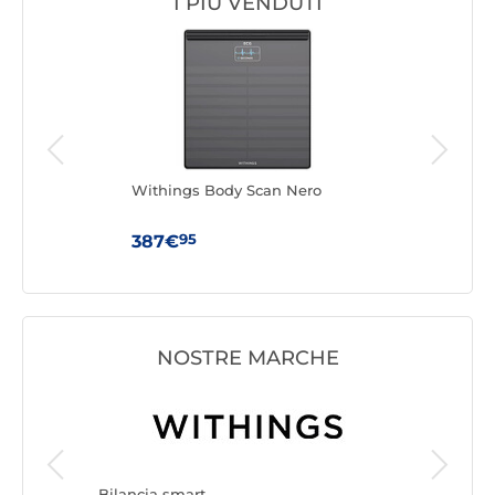
I PIÙ VENDUTI
Withings Body Scan Nero
Wit
95
387€
95
NOSTRE MARCHE
Bilancia
Particula
Bilancia smart