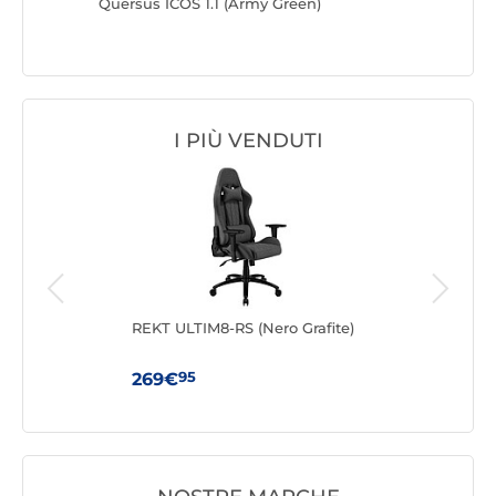
 Dark
Quersus ICOS 1.1 (Army Green)
Noblecha
I PIÙ VENDUTI
REKT ULTIM8-RS (Nero Grafite)
Adv
95
269€
161