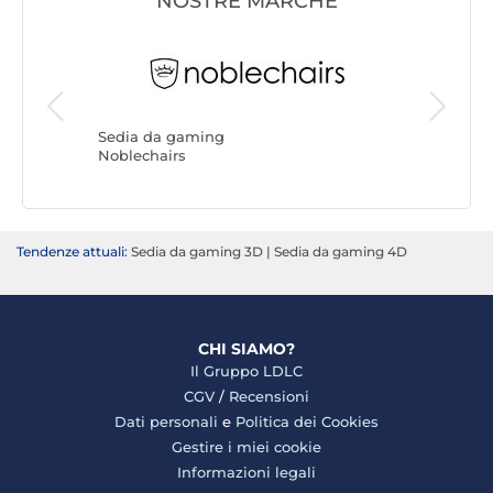
NOSTRE MARCHE
Sedia d
REKT
Sedia da gaming
Noblechairs
Tendenze attuali:
Sedia da gaming 3D
|
Sedia da gaming 4D
CHI SIAMO?
Il Gruppo LDLC
CGV
/
Recensioni
Dati personali
e
Politica dei Cookies
Gestire i miei cookie
Informazioni legali