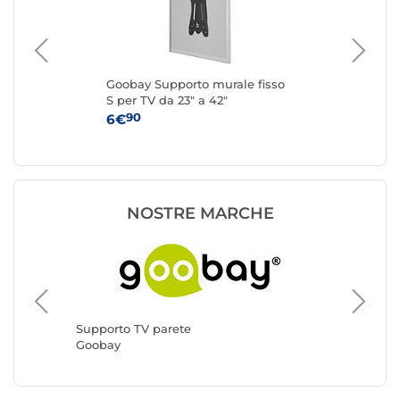
Goobay Supporto murale fisso
Eat
TV
S per TV da 23" a 42"
par
85"
90
6€
34
NOSTRE MARCHE
Support
ERARD 
Supporto TV parete
Goobay