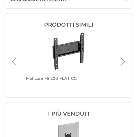
PRODOTTI SIMILI
Meliconi FS 200 FLAT CG
Goobay 
Fixed M 
I PIÙ VENDUTI