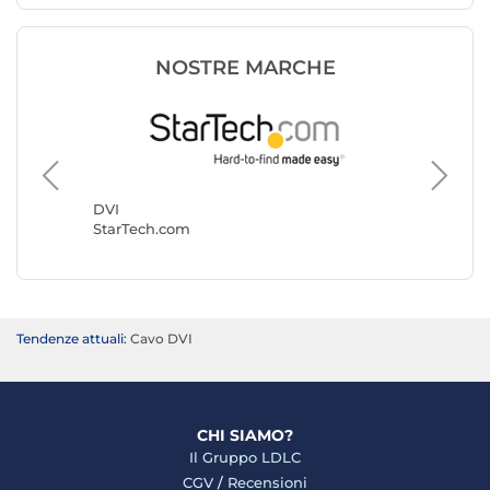
NOSTRE MARCHE
DVI
Generic
DVI
StarTech.com
Tendenze attuali:
Cavo DVI
CHI SIAMO?
Il Gruppo LDLC
CGV
/
Recensioni