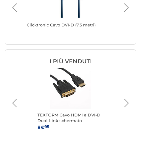
Clicktronic Cavo DVI-D (7.5 metri)
Nedis Ca
00 - M/M
I PIÙ VENDUTI
TEXTORM Cavo HDMI a DVI-D
St
p -
Dual-Link schermato -
Dis
Maschio/Maschio - 2 M
120
95
8€
8