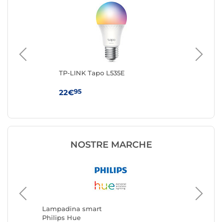
Hue
TP-LINK Tapo L535E
Ph
con
W 
95
22€
24
NOSTRE MARCHE
Lampad
TP-LINK
Lampadina smart
Philips Hue