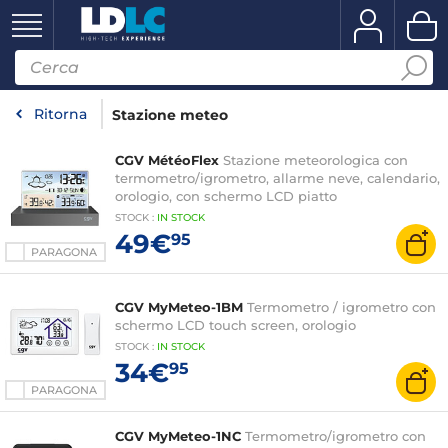
Ritorna
Stazione meteo
CGV MétéoFlex
Stazione meteorologica con
termometro/igrometro, allarme neve, calendario,
orologio, con schermo LCD piatto
STOCK
:
IN STOCK
49€
95
PARAGONA
CGV MyMeteo-1BM
Termometro / igrometro con
schermo LCD touch screen, orologio
STOCK
:
IN STOCK
34€
95
PARAGONA
CGV MyMeteo-1NC
Termometro/igrometro con