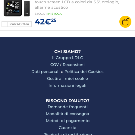
touch screen LCD a colori da 5,5", orologio,
allarme acustico
STOCK
:
IN STOCK
42€
25
PARAGONA
CHI SIAMO?
Il Gruppo LDLC
CGV
/
Recensioni
Dati personali
e
Politica dei Cookies
Gestire i miei cookie
Informazioni legali
BISOGNO D'AIUTO?
Domande frequenti
Modalità di consegna
Metodi di pagamento
Garanzie
Richiesta di restituzione