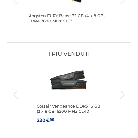
3200
Kingston FURY Beast 32 GB (4 x 8 GB)
Kingston
DDR4 3600 MHz CL17
DDR4 36
I PIÙ VENDUTI
DDR5
Corsair Vengeance DDR5 16 GB
King
(2 x 8 GB) 5200 MHz CL40 -
8 G
Nero
95
220€
24