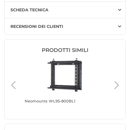
SCHEDA TECNICA
RECENSIONI DEI CLIENTI
PRODOTTI SIMILI
Neomounts WL95-800BL1
Eaton Tr
orientab
piatto/c