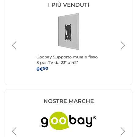
I PIÙ VENDUTI
Goobay Supporto murale fisso
Eat
0"
S per TV da 23" a 42"
par
85"
90
6€
34
NOSTRE MARCHE
Support
ERARD 