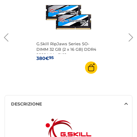
G.Skill RipJaws Series SO-
DIMM 32 GB (2 x 16 GB) DDR4
2666 MHz CL19
95
380€
DESCRIZIONE