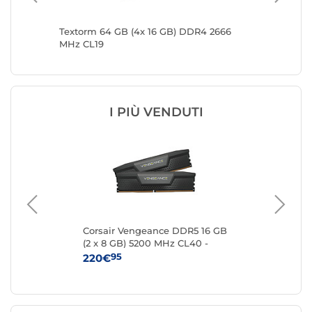
400
Textorm 64 GB (4x 16 GB) DDR4 2666
Textorm
MHz CL19
CL19
I PIÙ VENDUTI
DR5
Corsair Vengeance DDR5 16 GB
Kin
(2 x 8 GB) 5200 MHz CL40 -
8 
Nero
95
220€
24