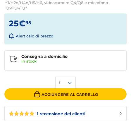
H1/H2n/H4n/H5/H6, videocamere Q4/Q8 e microfono
iQ5/iQ6/iQ7
25€
95
Alert calo di prezzo
Consegna a domicilio
In stock
1
AGGIUNGERE AL CARRELLO
1 recensione dei clienti