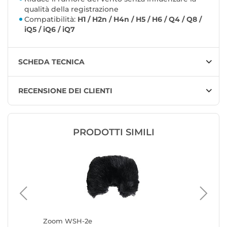
qualità della registrazione
Compatibilità:
H1 / H2n / H4n / H5 / H6 / Q4 / Q8 /
iQ5 / iQ6 / iQ7
SCHEDA TECNICA
RECENSIONE DEI CLIENTI
PRODOTTI SIMILI
 Plus C
Zoom WSH-2e
Zoom W