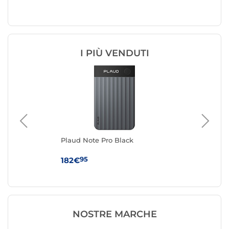
I PIÙ VENDUTI
00
Plaud Note Pro Black
Zo
95
182€
4
NOSTRE MARCHE