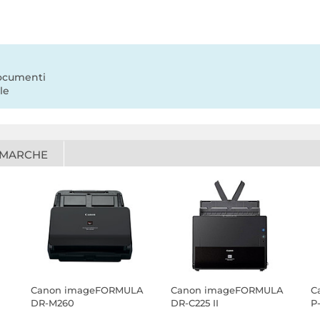
documenti
le
 MARCHE
Canon imageFORMULA
Canon imageFORMULA
C
DR-M260
DR-C225 II
P-