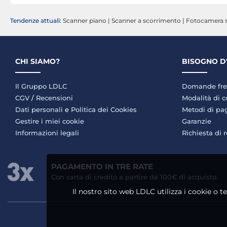
Tendenze attuali:
Scanner piano
|
Scanner a scorrimento
|
Fotocamera 
CHI SIAMO?
BISOGNO D
Il Gruppo LDLC
Domande fre
CGV
/
Recensioni
Modalità di 
Dati personali
e
Politica dei Cookies
Metodi di p
Gestire i miei cookie
Garanzie
Informazioni legali
Richiesta di 
PAGAMENTO IN TRE RATE
Con carta di credito a partire da 100€ di acquisto.
Il nostro sito web LDLC utilizza i cookie o t