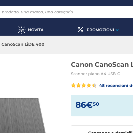
NOVITA
PROMOZIONI
 CanoScan LiDE 400
Canon CanoScan 
Scanner piano A4 USB-C
45 recensioni de
86€
50