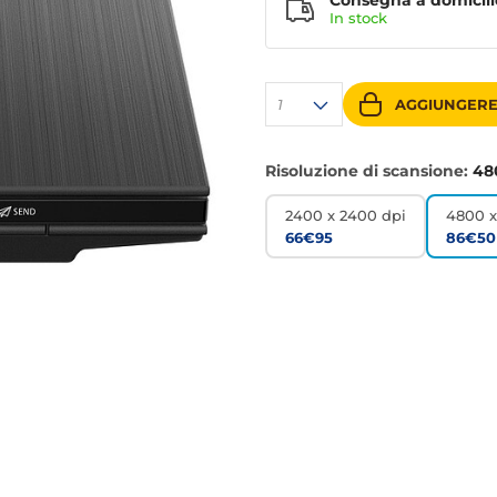
Consegna a domicili
In stock
1
AGGIUNGERE
Risoluzione di scansione:
48
2400 x 2400 dpi
4800 x
66€95
86€50