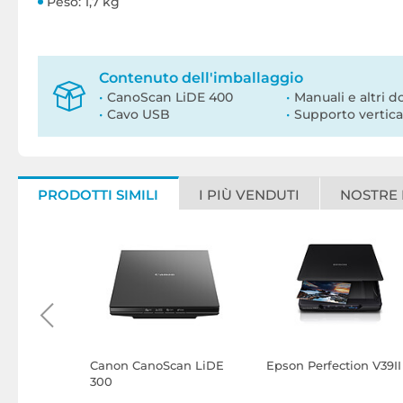
Peso: 1,7 kg
Contenuto dell'imballaggio
CanoScan LiDE 400
Manuali e altri 
Cavo USB
Supporto vertica
PRODOTTI SIMILI
I PIÙ VENDUTI
NOSTRE
940DW
Canon CanoScan LiDE
Epson Perfection V39II
300