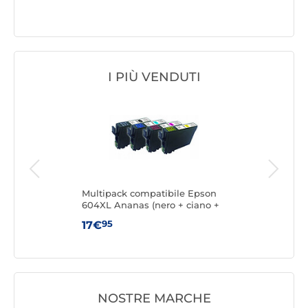
I PIÙ VENDUTI
Multipack compatibile Epson
Can
604XL Ananas (nero + ciano +
magenta + giallo)
95
17€
14
NOSTRE MARCHE