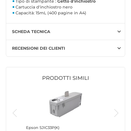
Tipo di stampante :
Getto d'inchiostro
Cartuccia d'inchiostro nero
Capacità: 15mL (400 pagine in A4)
SCHEDA TECNICA
RECENSIONI DEI CLIENTI
PRODOTTI SIMILI
Epson SJIC33P(K)
Brother 