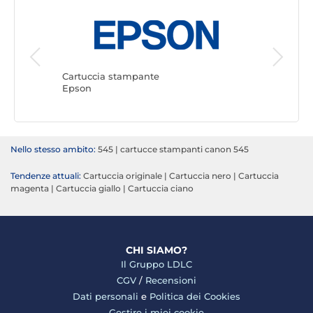
Cartuccia stampante
Cartucci
Epson
Canon
Nello stesso ambito:
545
|
cartucce stampanti canon 545
Tendenze attuali:
Cartuccia originale
|
Cartuccia nero
|
Cartuccia
magenta
|
Cartuccia giallo
|
Cartuccia ciano
CHI SIAMO?
Il Gruppo LDLC
CGV
/
Recensioni
Dati personali
e
Politica dei Cookies
Gestire i miei cookie