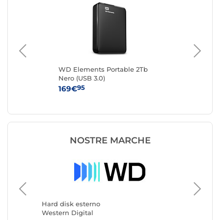
WD Elements Portable 2Tb
WD
Nero (USB 3.0)
(US
95
169€
15
NOSTRE MARCHE
Hard di
LaCie
Hard disk esterno
Western Digital