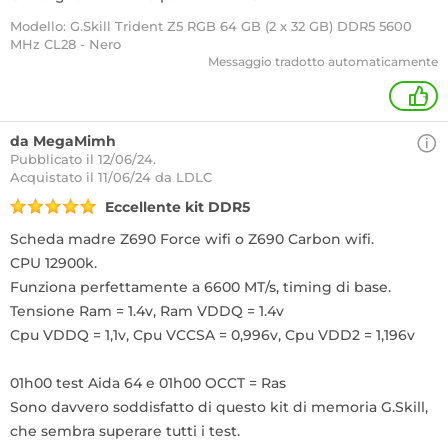
Modello: G.Skill Trident Z5 RGB 64 GB (2 x 32 GB) DDR5 5600
MHz CL28 - Nero
Messaggio tradotto automaticamente
+
da MegaMimh
Pubblicato il 12/06/24.
Acquistato
il 11/06/24 da LDLC
Eccellente kit DDR5
Scheda madre Z690 Force wifi o Z690 Carbon wifi.
CPU 12900k.
Funziona perfettamente a 6600 MT/s, timing di base.
Tensione Ram = 1.4v, Ram VDDQ = 1.4v
Cpu VDDQ = 1,1v, Cpu VCCSA = 0,996v, Cpu VDD2 = 1,196v
01h00 test Aida 64 e 01h00 OCCT = Ras
Sono davvero soddisfatto di questo kit di memoria G.Skill,
che sembra superare tutti i test.