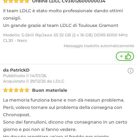
Ordine LDLC CV31012600000034
Il team LDLC è stato molto professionale dando ottimi
consigli.
Un grande grazie al team LDLC di Toulouse Gramont
Modello: G.Skill RipJaws S5 32 GB (2 x 16 GB) DDR5 6000 MHz
CL30 - Nero
Messaggio tradotto automaticamente
+
da PatrickD
Pubblicato il 14/01/26.
Acquistato
il 29/12/25 da LDLC
Buon materiale
La memoria funziona bene e non dà nessun problema.
Però, volevo tornare sul problema della consegna con
Chronopost.
Sono dei fannulloni, dicono che consegnano in un certo
giorno e poi non si fanno vedere.
Ho dovuto aspettare un'ora al freddo per niente,