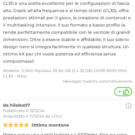
CL30 è una scelta eccellente per le configurazioni di fascia
alta. Grazie all'alta frequenza e ai tempi stretti (CL30), offre
prestazioni ottimali per il gioco, la creazione di contenuti e
il multitasking intensivo. Il suo formato a basso profilo la
rende perfettamente compatibile con le ventole di grandi
dimensioni. Oltre a essere stabile e affidabile, il suo sobrio
design nero si integra facilmente in qualsiasi struttura. Un
ottimo kit per chi vuole potenza ed efficienza senza
compromessi!
Modello: G.Skill RipJaws S5 64 GB (2 x 32 GB) DDR5 6000 MHz
CL30 - Nero
Messaggio tradotto automaticamente
+
da hilalex07
Pubblicato il 15/12/24.
Acquistato
il 11/12/24 da LDLC
Ottimo montone
Prima avevo una g.skill trident z a 3200mhz. Non ne sono