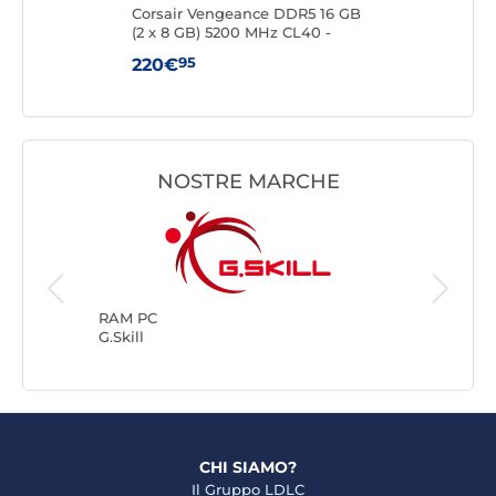
DDR5
Corsair Vengeance DDR5 16 GB
King
(2 x 8 GB) 5200 MHz CL40 -
8 G
Nero
95
220€
24
NOSTRE MARCHE
RAM PC
Kingsto
RAM PC
G.Skill
CHI SIAMO?
Il Gruppo LDLC