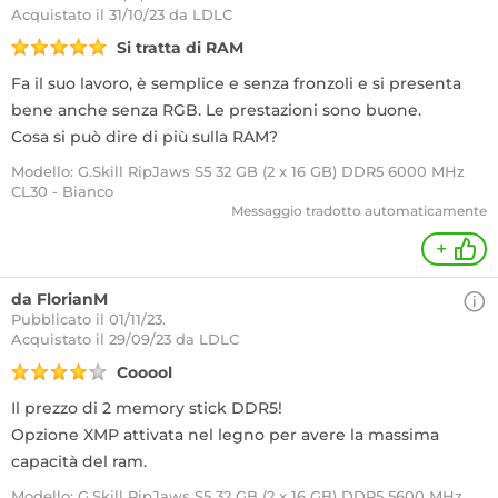
Acquistato
il 31/10/23 da LDLC
Si tratta di RAM
Fa il suo lavoro, è semplice e senza fronzoli e si presenta
bene anche senza RGB. Le prestazioni sono buone.
Cosa si può dire di più sulla RAM?
Modello: G.Skill RipJaws S5 32 GB (2 x 16 GB) DDR5 6000 MHz
CL30 - Bianco
Messaggio tradotto automaticamente
+
da FlorianM
Pubblicato il 01/11/23.
Acquistato
il 29/09/23 da LDLC
Cooool
Il prezzo di 2 memory stick DDR5!
Opzione XMP attivata nel legno per avere la massima
capacità del ram.
Modello: G.Skill RipJaws S5 32 GB (2 x 16 GB) DDR5 5600 MHz