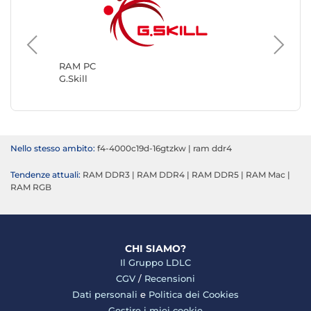
RAM PC
Kingsto
RAM PC
G.Skill
Nello stesso ambito:
f4-4000c19d-16gtzkw
|
ram ddr4
Tendenze attuali:
RAM DDR3
|
RAM DDR4
|
RAM DDR5
|
RAM Mac
|
RAM RGB
CHI SIAMO?
Il Gruppo LDLC
CGV
/
Recensioni
Dati personali
e
Politica dei Cookies
Gestire i miei cookie