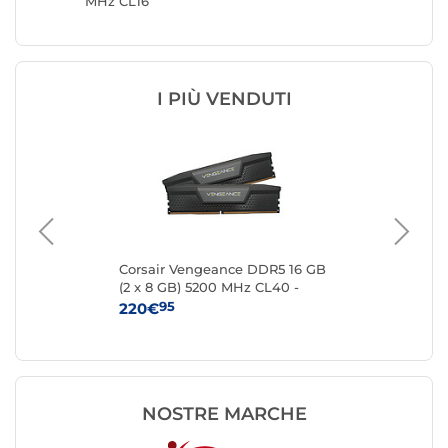
MHz CL16
32 GB (
I PIÙ VENDUTI
 16
Corsair Vengeance DDR5 16 GB
Kin
(2 x 8 GB) 5200 MHz CL40 -
8 
Nero
95
220€
24
NOSTRE MARCHE