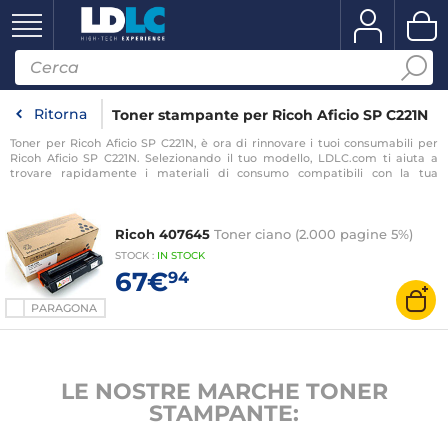
Ritorna
Toner stampante per Ricoh Aficio SP C221N
Toner per Ricoh Aficio SP C221N, è ora di rinnovare i tuoi consumabili per
Ricoh Aficio SP C221N. Selezionando il tuo modello, LDLC.com ti aiuta a
trovare rapidamente i materiali di consumo compatibili con la tua
stampante per Ricoh Aficio SP C221N.
Ricoh 407645
Toner ciano (2.000 pagine 5%)
STOCK
:
IN
STOCK
67€
94
PARAGONA
LE NOSTRE MARCHE TONER
STAMPANTE: