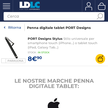
Ritorna
Penna digitale tablet PORT Designs
PORT Designs Stylus
Stilo universale per
smartphone touch (iPhone...) o tablet touch
(iPad, Galaxy Tab...)
STOCK
:
IN STOCK
8€
90
PARAGONA
LE NOSTRE MARCHE PENNA
DIGITALE TABLET: