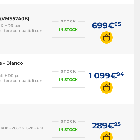
o (VMS5240B)
STOCK
699€
95
 4K HDR per
IN STOCK
iettore compatibili con
e - Bianco
STOCK
1 099€
94
 4K HDR per
IN STOCK
iettore compatibili con
STOCK
289€
95
 IK10 - 2688 x 1520 - PoE
IN STOCK