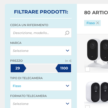
FILTRARE
PRODOTTI
:
80 ARTI
Fisso
CERCA UN RIFERIMENTO
MARCA
Seleziona
PREZZO
In €
29
1100
TIPO DI TELECAMERA
Fisso
FORMATO TELECAMERA
Seleziona