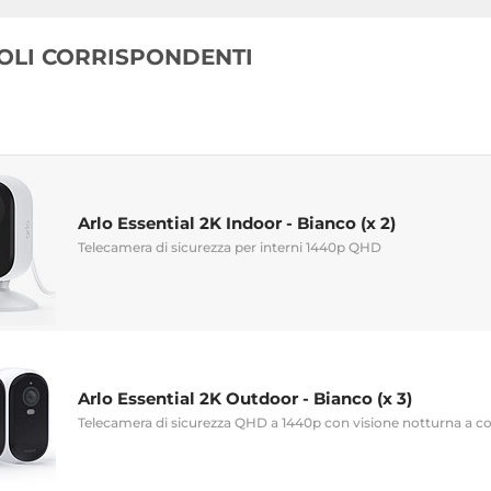
COLI CORRISPONDENTI
Arlo Essential 2K Indoor - Bianco (x 2)
Telecamera di sicurezza per interni 1440p QHD
Arlo Essential 2K Outdoor - Bianco (x 3)
Telecamera di sicurezza QHD a 1440p con visione notturna a co