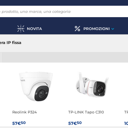
NOVITA
PROMOZIONI
ra IP fissa
Reolink P324
TP-LINK Tapo C310
T
50
50
57€
57€
1