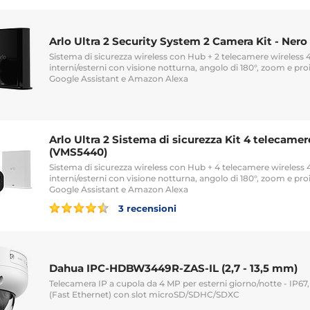
Arlo Ultra 2 Security System 2 Camera Kit - Ner
Sistema di sicurezza wireless con Hub + 2 telecamere wireless
interni/esterni con visione notturna, angolo di 180°, zoom e pro
Google Assistant e Amazon Alexa
Arlo Ultra 2 Sistema di sicurezza Kit 4 telecamer
(VMS5440)
Sistema di sicurezza wireless con Hub + 4 telecamere wireless
interni/esterni con visione notturna, angolo di 180°, zoom e pro
Google Assistant e Amazon Alexa
3 recensioni
Dahua IPC-HDBW3449R-ZAS-IL (2,7 - 13,5 mm)
Telecamera IP a cupola da 4 MP per esterni giorno/notte - IP67,
(Fast Ethernet) con slot microSD/SDHC/SDXC