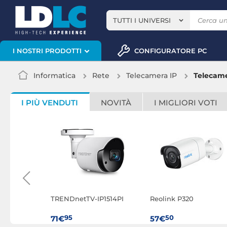
TUTTI I UNIVERSI
CONFIGURATORE PC
I NOSTRI PRODOTTI
Informatica
Rete
Telecamera IP
Telecame
I PIÙ VENDUTI
NOVITÀ
I MIGLIORI VOTI
 2K
TRENDnetTV-IP1514PI
Reolink P320
co (x 3)
95
50
71€
57€