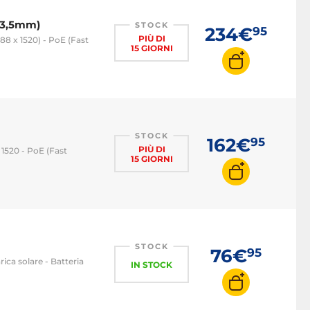
13,5mm)
STOCK
234€
95
PIÙ DI
88 x 1520) - PoE (Fast
15 GIORNI
STOCK
162€
95
PIÙ DI
 1520 - PoE (Fast
15 GIORNI
STOCK
76€
95
rica solare - Batteria
IN STOCK