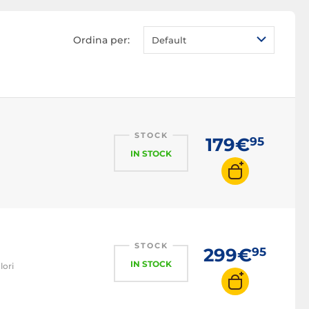
autonoma
Telecamera IP PoE
Ordina per:
Default
Telecamera IP wireless
Telecamera IP visione
notturna
Kit telecamera IP
STOCK
179€
95
IN STOCK
STOCK
299€
95
IN STOCK
lori