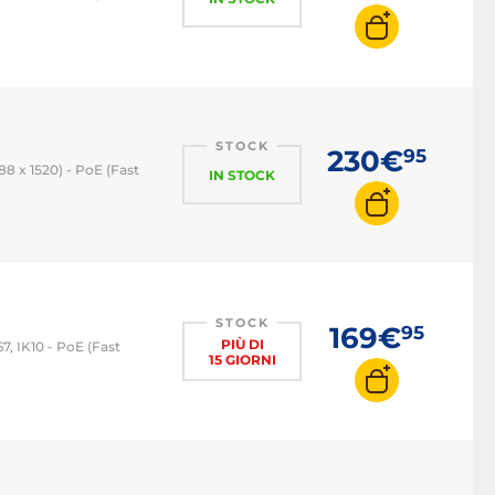
STOCK
230€
95
88 x 1520) - PoE (Fast
IN STOCK
STOCK
169€
95
PIÙ DI
7, IK10 - PoE (Fast
15 GIORNI