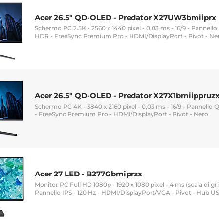
Acer 26.5" QD-OLED - Predator X27UW3bmiiprx
Schermo PC 2.5K - 2560 x 1440 pixel - 0,03 ms - 16/9 - Pannell
HDR - FreeSync Premium Pro - HDMI/DisplayPort - Pivot - Ne
Acer 26.5" QD-OLED - Predator X27X1bmiippruz
Schermo PC 4K - 3840 x 2160 pixel - 0,03 ms - 16/9 - Pannell
- FreeSync Premium Pro - HDMI/DisplayPort - Pivot - Nero
Acer 27 LED - B277Gbmiprzx
Monitor PC Full HD 1080p - 1920 x 1080 pixel - 4 ms (scala di gri
Pannello IPS - 120 Hz - HDMI/DisplayPort/VGA - Pivot - Hub U