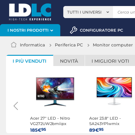
TUTTI I UNIVERSI
CONFIGURATORE PC
I NOSTRI PRODOTTI
Informatica
Periferica PC
Monitor computer
I PIÙ VENDUTI
NOVITÀ
I MIGLIORI VOTI
 -
Acer 27" LED - Nitro
Acer 23.8" LED -
Z1bmiiprx
VG272UW2bmiipx
SA243YP1wmix
95
95
185€
89€