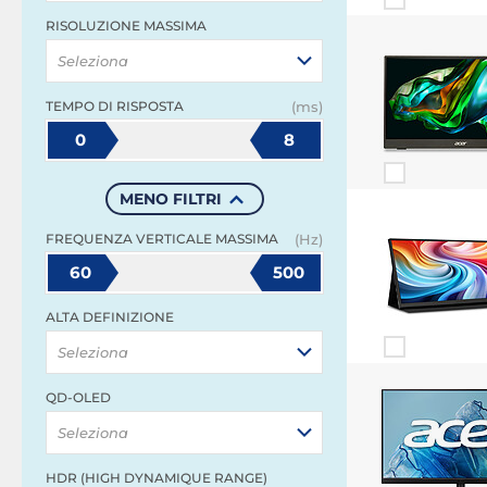
RISOLUZIONE MASSIMA
Seleziona
TEMPO DI RISPOSTA
(ms)
0
8
MENO FILTRI
FREQUENZA VERTICALE MASSIMA
(Hz)
60
500
ALTA DEFINIZIONE
Seleziona
QD-OLED
Seleziona
HDR (HIGH DYNAMIQUE RANGE)