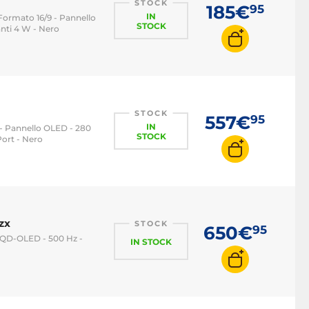
STOCK
185€
95
IN
- Formato 16/9 - Pannello
STOCK
anti 4 W - Nero
STOCK
557€
95
IN
n - Pannello OLED - 280
STOCK
ort - Nero
zx
STOCK
650€
95
o QD-OLED - 500 Hz -
IN STOCK