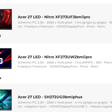
Acer 27 LED - Nitro XF273UF3bmiiprx
Schermo PC 2.5K - 2560 x 1440 pixel - 1 ms (grigio su grigio) - 16
Hz - FreeSync Premium - HDMI/DisplayPort - Pivot - Nero
Acer 27 LED - Nitro XF273UW2bmiiprx
Schermo PC 2.5K - 2560 x 1440 pixel - 1 ms (MPRT) - 16/9 - Panne
FreeSync Premium - HDMI/DisplayPort - Pivot - Nero
Acer 27 LED - SH272UG0bmiphux
Schermo PC 2.5K - 2560 x 1440 pixel - 4 ms (grigio su grigio) - 1
Hz - Adaptive-Sync - HDMI/DisplayPort/USB-C - Altezza regolab