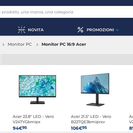
NOVITA
PROMOZIONI
Monitor PC
Monitor PC 16:9 Acer
Acer 23.8" LED - Vero
Acer 21.5" LED - Vero
Ac
V247YGbmipx
B227QE3bmiprxv
V
95
95
94€
106€
8