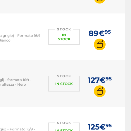
STOCK
89€
95
IN
a grigio) - Formato 16/9
STOCK
 Bianco
STOCK
127€
95
i) - formato 16:9 -
IN STOCK
 altezza - Nero
STOCK
125€
95
gio) - Formato 16/9 -
IN STOCK