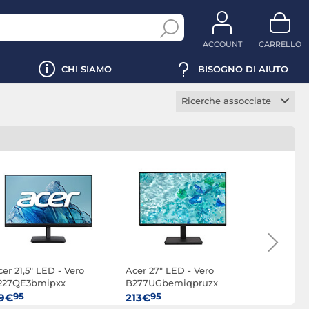
ACCOUNT
CARRELLO
CHI SIAMO
BISOGNO DI AIUTO
Ricerche assocciate
Monitor PC gaming
Monitor PC ufficio
Monitor PC
professionale
Monitor PC curvo
Monitor PC HDR
Monitor PC borderless
Monitor PC touch
er 21,5" LED - Vero
Acer 27" LED - Vero
Acer 27 LE
screen
227QE3bmipxx
B277UGbemiqpruzx
B277Gbmi
Monitor portatile
95
95
95
9€
213€
139€