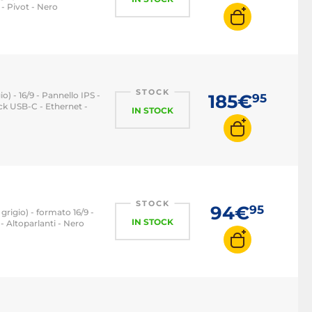
- Pivot - Nero
STOCK
o) - 16/9 - Pannello IPS -
185€
95
ck USB-C - Ethernet -
IN STOCK
STOCK
94€
95
grigio) - formato 16/9 -
IN STOCK
 Altoparlanti - Nero