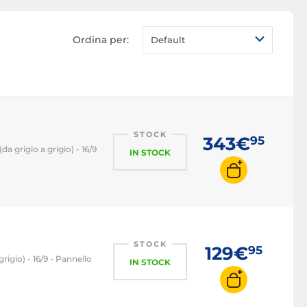
Monitor PC LED
Monitor PC OLED
Ordina per:
Default
Monitor PC QLED
Monitor PC 1080p
Monitor PC 2K WQHD
Monitor PC 4K
Monitor PC 22 pollici
STOCK
343€
95
a grigio a grigio) - 16/9
IN STOCK
Monitor PC 24 pollici
Monitor PC 27 pollici
Monitor PC 32 pollici
Monitor PC 16:9
Monitor PC 21:9
STOCK
129€
95
rigio) - 16/9 - Pannello
Monitor PC 32:9
IN STOCK
Monitor PC 100 Hz
Monitor PC 120 Hz