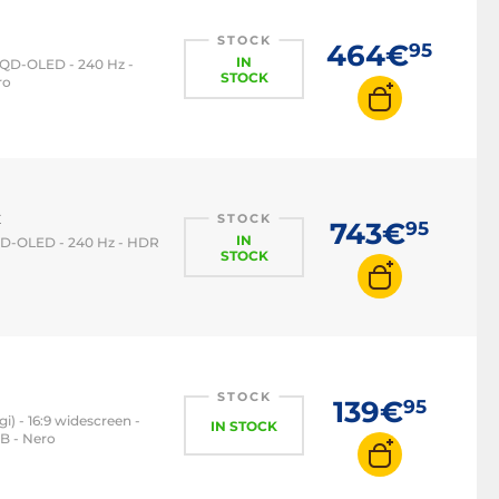
STOCK
464€
95
IN
o QD-OLED - 240 Hz -
STOCK
ro
x
STOCK
743€
95
IN
o QD-OLED - 240 Hz - HDR
STOCK
STOCK
139€
95
gi) - 16:9 widescreen -
IN STOCK
SB - Nero