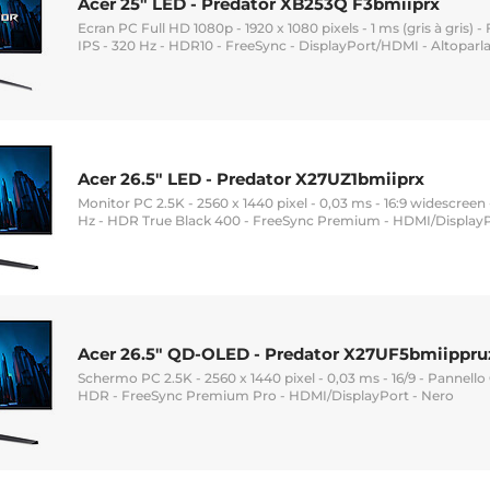
Acer 25" LED - Predator XB253Q F3bmiiprx
Ecran PC Full HD 1080p - 1920 x 1080 pixels - 1 ms (gris à gris) 
IPS - 320 Hz - HDR10 - FreeSync - DisplayPort/HDMI - Altoparl
Acer 26.5" LED - Predator X27UZ1bmiiprx
Monitor PC 2.5K - 2560 x 1440 pixel - 0,03 ms - 16:9 widescree
Hz - HDR True Black 400 - FreeSync Premium - HDMI/DisplayP
Acer 26.5" QD-OLED - Predator X27UF5bmiippru
Schermo PC 2.5K - 2560 x 1440 pixel - 0,03 ms - 16/9 - Pannell
HDR - FreeSync Premium Pro - HDMI/DisplayPort - Nero