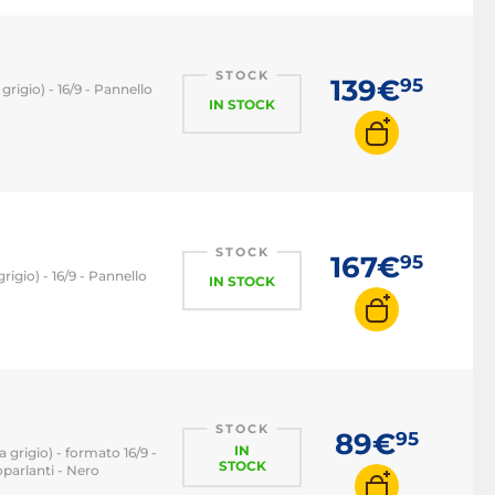
Monitor PC 144 Hz
Monitor PC 240 Hz
STOCK
139€
95
grigio) - 16/9 - Pannello
Monitor PC 360 Hz
IN STOCK
STOCK
167€
95
igio) - 16/9 - Pannello
IN STOCK
STOCK
89€
95
IN
 grigio) - formato 16/9 -
STOCK
parlanti - Nero