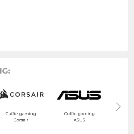
NG:
Cuff
Turt
Cuffie gaming
Cuffie gaming
Corsair
ASUS