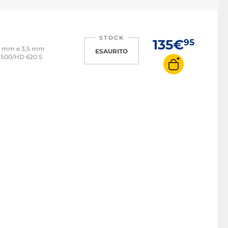
STOCK
135€
95
,35 mm e 3,5 mm
ESAURITO
D 500/HD 620 S