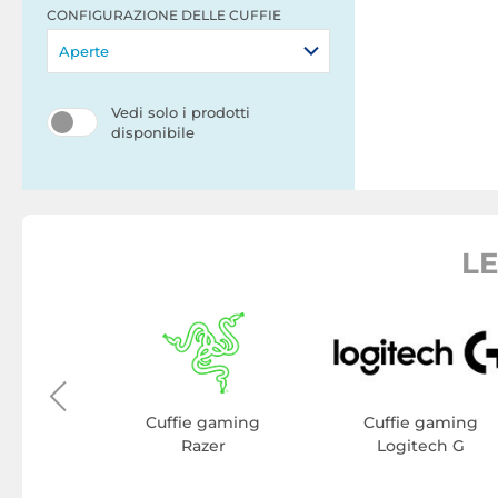
CONFIGURAZIONE DELLE CUFFIE
Aperte
Vedi solo i prodotti
disponibile
LE
aming
core
Cuffie gaming
Cuffie gaming
Razer
Logitech G