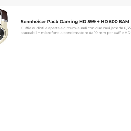
Sennheiser Pack Gaming HD 599 + HD 500 BAM
Cuffie audiofile aperte e circum-aurali con due cavi jack da 6
staccabili + microfono a condensatore da 10 mm per cuffie H