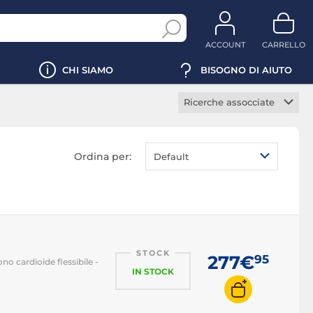
ACCOUNT
CARRELLO
CHI SIAMO
BISOGNO DI AIUTO
Ricerche assocciate
Cuffie gaming wireless
Cuffie gaming aperte
Ordina per:
Default
Cuffie gaming chiuse
Cuffie gaming
circumaurale
Cuffie gaming
sovraurale
STOCK
Cuffie gaming LED
277€
95
o cardioide flessibile -
IN STOCK
Cuffie gaming
microfono staccabile