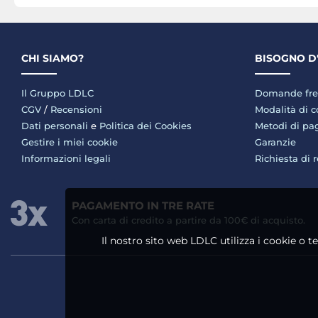
CHI SIAMO?
BISOGNO D
Il Gruppo LDLC
Domande fre
CGV
/
Recensioni
Modalità di 
Dati personali
e
Politica dei Cookies
Metodi di p
Gestire i miei cookie
Garanzie
Informazioni legali
Richiesta di 
PAGAMENTO IN TRE RATE
Con carta di credito a partire da 100€ di acquisto.
Il nostro sito web LDLC utilizza i cookie o t