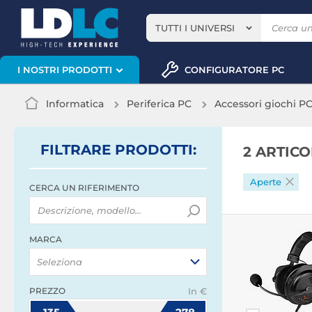
TUTTI I UNIVERSI
CONFIGURATORE PC
I NOSTRI PRODOTTI
Informatica
Periferica PC
Accessori giochi P
FILTRARE
PRODOTTI
:
2 ARTIC
Aperte
CERCA UN RIFERIMENTO
MARCA
Seleziona
PREZZO
In €