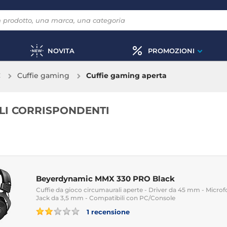
NOVITA
PROMOZIONI
C
Cuffie gaming
Cuffie gaming aperta
OLI CORRISPONDENTI
Beyerdynamic MMX 330 PRO Black
Cuffie da gioco circumaurali aperte - Driver da 45 mm - Microfon
Jack da 3,5 mm - Compatibili con PC/Console
1 recensione