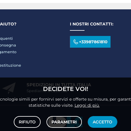
'AIUTO?
I NOSTRI CONTATTI:
quenti
+33987861810
consegna
agamento
restituzione
SPEDIZIONI IN TUTTA ITALIA
DECIDETE VOI!
Spediamo a casa tua
ecnologie simili per fornirvi servizi e offerte su misura, per gara
statistiche sulle visite.
Leggi di più.
RIFIUTO
PARAMETRI
ACCETTO