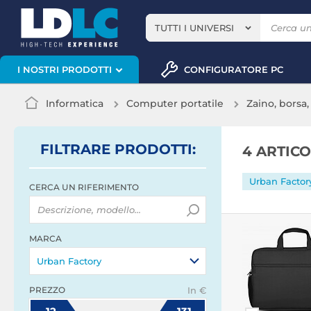
TUTTI I UNIVERSI
CONFIGURATORE PC
I NOSTRI PRODOTTI
Informatica
Computer portatile
Zaino, borsa,
FILTRARE
PRODOTTI
:
4 ARTIC
Urban Factor
CERCA UN RIFERIMENTO
MARCA
Urban Factory
PREZZO
In €