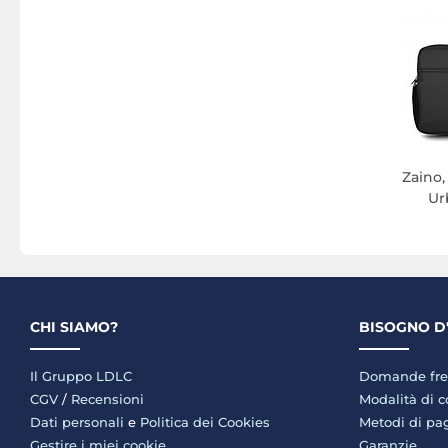
Zaino,
Ur
CHI SIAMO?
BISOGNO D
Il Gruppo LDLC
Domande fre
CGV
/
Recensioni
Modalità di 
Dati personali
e
Politica dei Cookies
Metodi di p
Gestire i miei cookie
Garanzie