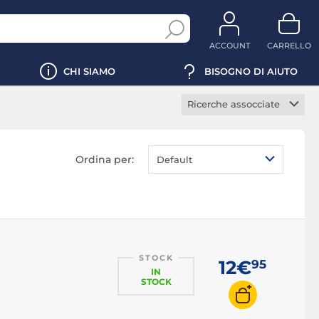
ACCOUNT
CARRELLO
CHI SIAMO
BISOGNO DI AIUTO
Ricerche assocciate
Borsa PC portatile
Borsa trasporto PC
Ordina per:
Default
portatile
Zaino PC portatile
Custodia PC portatile
Borsa PC 13 pollici
Borsa PC 14 pollici
STOCK
12€
95
Borsa PC 15 pollici
IN
STOCK
Borsa PC 17 pollici