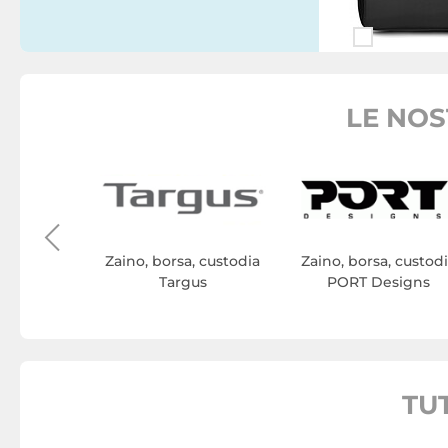
LE NOS
, custodia
ck
Zaino, borsa, custodia
Zaino, borsa, custod
Targus
PORT Designs
TU