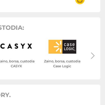
STODIA:
Zaino, bo
I
aino, borsa, custodia
Zaino, borsa, custodia
CASYX
Case Logic
RY.