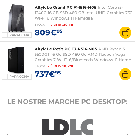
Altyk Le Grand PC F1-I516-N05
Intel Core i5-
12400 16 GB SSD 480 GB Intel UHD Graphics 730
Wi-Fi 6 Windows 11 Famiglia
STOCK
:
PIÙ DI
15 GIORNI
809€
95
PARAGONA
Altyk Le Petit PC F3-R516-N05
AMD Ryzen 5
5500GT 16 Go SSD 480 Go AMD Radeon Vega
Graphics 7 Wi-Fi 6/Bluetooth Windows 11 Home
STOCK
:
PIÙ DI
15 GIORNI
737€
95
PARAGONA
LE NOSTRE MARCHE PC DESKTOP: