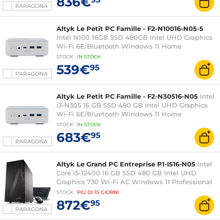
836€
PARAGONA
Altyk Le Petit PC Famille - F2-N10016-N05-5
Intel N100 16GB SSD 480GB Intel UHD Graphics
Wi-Fi 6E/Bluetooth Windows 11 Home
STOCK
:
IN STOCK
539€
95
PARAGONA
Altyk Le Petit PC Famille - F2-N30516-N05
Intel
i3-N305 16 GB SSD 480 GB Intel UHD Graphics
Wi-Fi 6E/Bluetooth Windows 11 Home
STOCK
:
IN STOCK
683€
95
PARAGONA
Altyk Le Grand PC Entreprise P1-I516-N05
Intel
Core i5-12400 16 GB SSD 480 GB Intel UHD
Graphics 730 Wi-Fi AC Windows 11 Professional
STOCK
:
PIÙ DI
15 GIORNI
872€
95
PARAGONA