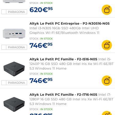
STOCK
:
IN STOCK
620€
95
PARAGONA
Altyk Le Petit PC Entreprise - P2-N30516-N05
Intel i3-N305 16Gb SSD 480Gb Intel UHD
Graphics Wi-Fi 6E/Bluetooth Windows 11
Professional
STOCK
:
IN STOCK
746€
95
PARAGONA
Altyk Le Petit PC Famille - F2-I516-N05
Intel i5-
1240P 16 GB SSD 480 GB Intel Iris Xe Wi-Fi 6E/BT
5.3 Windows 11 Home
STOCK
:
IN STOCK
746€
95
PARAGONA
Altyk Le Petit PC Famille - F2-I716-N05
Intel i7-
1280P 16 GB SSD 480 GB Intel Iris Xe Wi-Fi 6E/BT
5.3 Windows 11 Home
STOCK
:
IN STOCK
95