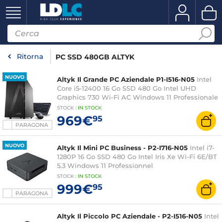
Ritorna
PC SSD 480GB ALTYK
NUOVO
Altyk Il Grande PC Aziendale P1-I516-N05
Intel
Core i5-12400 16 Go SSD 480 Go Intel UHD
Graphics 730 Wi-Fi AC Windows 11 Professionale
STOCK
:
IN STOCK
969€
95
PARAGONA
NUOVO
Altyk Il Mini PC Business - P2-I716-N05
Intel i7-
1280P 16 Go SSD 480 Go Intel Iris Xe Wi-Fi 6E/BT
5.3 Windows 11 Professionnel
STOCK
:
IN STOCK
999€
95
PARAGONA
Altyk Il Piccolo PC Aziendale - P2-I516-N05
Intel