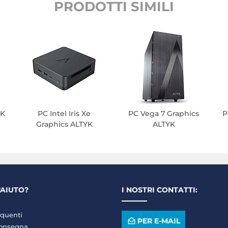
PRODOTTI SIMILI
YK
PC Intel Iris Xe
PC Vega 7 Graphics
P
Graphics ALTYK
ALTYK
'AIUTO?
I NOSTRI CONTATTI:
quenti
PER E-MAIL
consegna