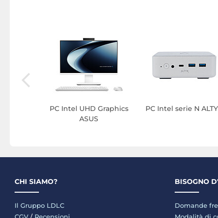
to ALTYK
PC Intel UHD Graphics
PC Intel serie N ALT
ASUS
CHI SIAMO?
BISOGNO D
Il Gruppo LDLC
Domande fre
CGV
/
Recensioni
Modalità di 