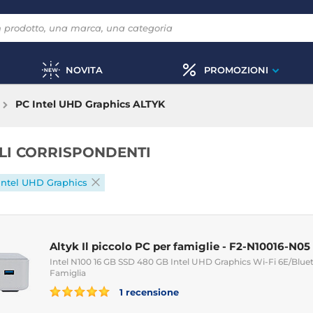
NOVITA
PROMOZIONI
PC Intel UHD Graphics ALTYK
OLI CORRISPONDENTI
Intel UHD Graphics
Altyk Il piccolo PC per famiglie - F2-N10016-N05
Intel N100 16 GB SSD 480 GB Intel UHD Graphics Wi-Fi 6E/Blu
Famiglia
1 recensione