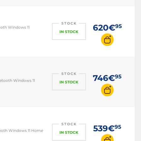
PC i7
PC i9
PC Ryzen 5
STOCK
620€
95
ooth Windows 11
IN STOCK
PC Ryzen 7
STOCK
746€
95
uetooth Windows 11
IN STOCK
STOCK
539€
95
etooth Windows 11 Home
IN STOCK