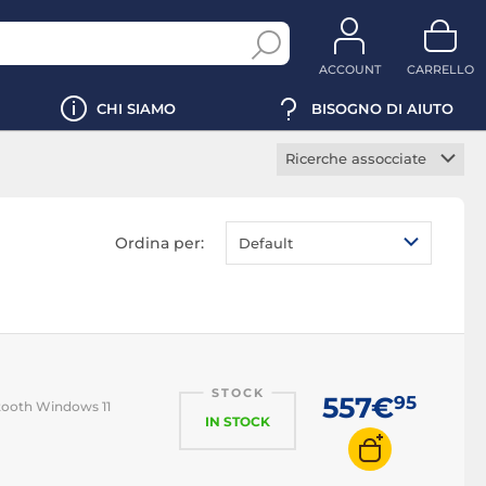
ACCOUNT
CARRELLO
CHI SIAMO
BISOGNO DI AIUTO
Ricerche assocciate
PC gaming
PC streaming
Ordina per:
Default
Mini PC
PC All in one
PC professionale
PC assemblato
STOCK
PC VR Ready
557€
95
etooth Windows 11
IN STOCK
PC i3
PC i5