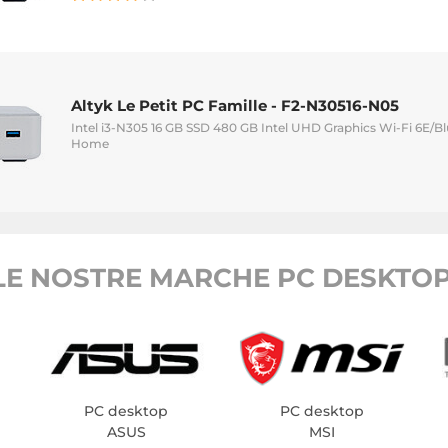
Altyk Le Petit PC Famille - F2-N30516-N05
Intel i3-N305 16 GB SSD 480 GB Intel UHD Graphics Wi-Fi 6E/B
Home
LE NOSTRE MARCHE PC DESKTOP
PC desktop
PC desktop
ASUS
MSI