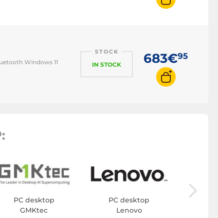
STOCK
683€
95
luetooth Windows 11
IN STOCK
:
PC 
A
PC desktop
PC desktop
GMKtec
Lenovo