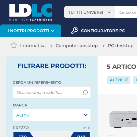
TUTTI I UNIVERSI
CONFIGURATORE PC
I NOSTRI PRODOTTI
Informatica
Computer desktop
PC desktop
FILTRARE
PRODOTTI
:
5 ARTIC
ALTYK
CERCA UN RIFERIMENTO
MARCA
ALTYK
PREZZO
In €