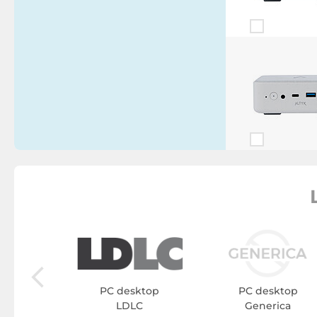
ktop
Y
PC desktop
PC desktop
LDLC
Generica