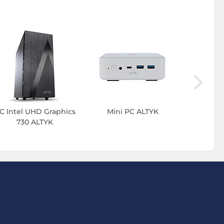
C Intel UHD Graphics
Mini PC ALTYK
PC SSD 
730 ALTYK