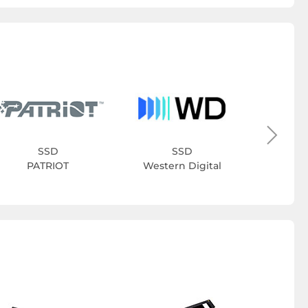
Vipe
SSD
SSD
PATRIOT
Western Digital