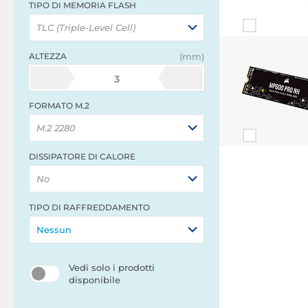
TIPO DI MEMORIA FLASH
TLC (Triple-Level Cell)
ALTEZZA
(mm)
3
FORMATO M.2
M.2 2280
DISSIPATORE DI CALORE
No
TIPO DI RAFFREDDAMENTO
Nessun
Vedi solo i prodotti
disponibile