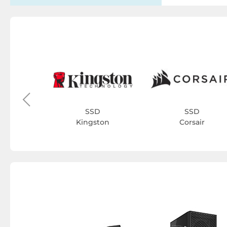
D
ack
SSD
SSD
Kingston
Corsair