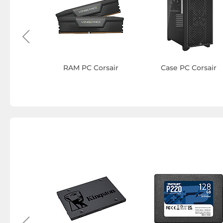
 Corsair
RAM PC Corsair
Case PC Corsair
ng Corsair