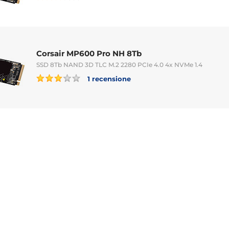
Corsair MP600 Pro NH 8Tb
SSD 8Tb NAND 3D TLC M.2 2280 PCIe 4.0 4x NVMe 1.4
1 recensione