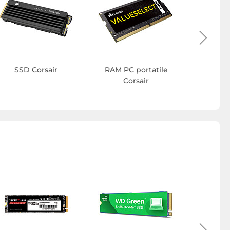
Raffre
liqui
SSD Corsair
RAM PC portatile
Corsair
SSD M