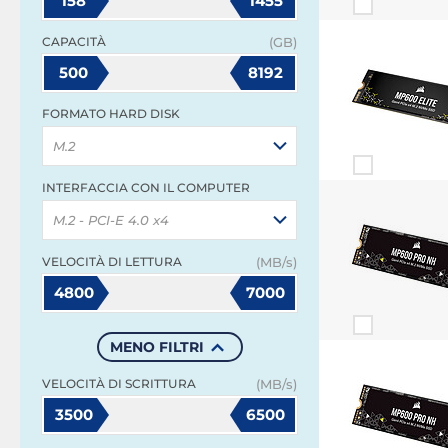
158
1455
CAPACITÀ
(GB)
500
8192
FORMATO HARD DISK
M.2
INTERFACCIA CON IL COMPUTER
M.2 - PCI-E 4.0 x4
VELOCITÀ DI LETTURA
(MB/s)
4800
7000
MENO FILTRI
VELOCITÀ DI SCRITTURA
(MB/s)
3500
6500