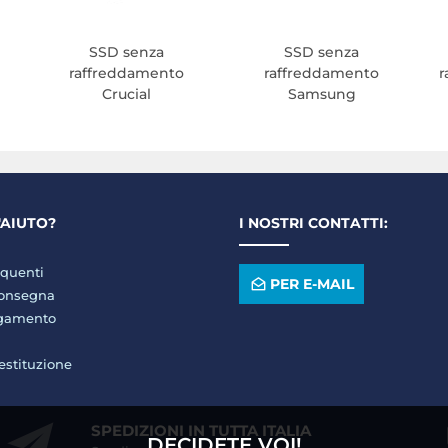
SSD senza
SSD senza
raffreddamento
raffreddamento
r
Crucial
Samsung
'AIUTO?
I NOSTRI CONTATTI:
quenti
PER E-MAIL
consegna
agamento
restituzione
SPEDIZIONI IN TUTTA ITALIA
DECIDETE VOI!