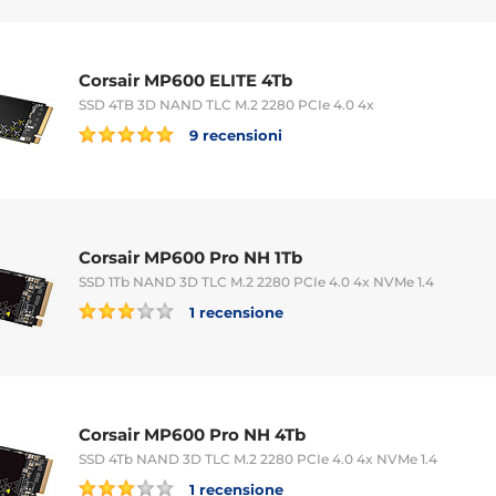
Corsair MP600 ELITE 4Tb
SSD 4TB 3D NAND TLC M.2 2280 PCIe 4.0 4x
9 recensioni
Corsair MP600 Pro NH 1Tb
SSD 1Tb NAND 3D TLC M.2 2280 PCIe 4.0 4x NVMe 1.4
1 recensione
Corsair MP600 Pro NH 4Tb
SSD 4Tb NAND 3D TLC M.2 2280 PCIe 4.0 4x NVMe 1.4
1 recensione