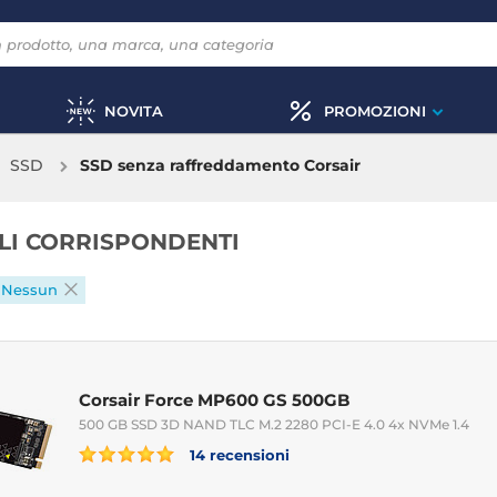
NOVITA
PROMOZIONI
SSD
SSD senza raffreddamento Corsair
OLI CORRISPONDENTI
Nessun
Corsair Force MP600 GS 500GB
500 GB SSD 3D NAND TLC M.2 2280 PCI-E 4.0 4x NVMe 1.4
14 recensioni