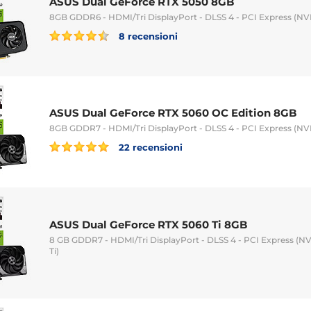
ASUS Dual GeForce RTX 5050 8GB
8GB GDDR6 - HDMI/Tri DisplayPort - DLSS 4 - PCI Express (N
8 recensioni
ASUS Dual GeForce RTX 5060 OC Edition 8GB
8GB GDDR7 - HDMI/Tri DisplayPort - DLSS 4 - PCI Express (N
22 recensioni
ASUS Dual GeForce RTX 5060 Ti 8GB
8 GB GDDR7 - HDMI/Tri DisplayPort - DLSS 4 - PCI Express (
Ti)