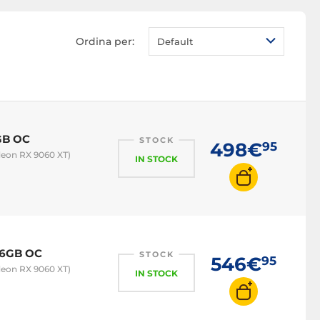
RTX 5060 Ti
RTX 5070
Ordina per:
Default
RTX 5070 Ti
RTX 5080
RTX 5090
Scheda video AMD
GB OC
STOCK
498€
95
RX 7600
eon RX 9060 XT)
IN STOCK
RX 9070
RX 9070 XT
16GB OC
STOCK
546€
95
eon RX 9060 XT)
IN STOCK