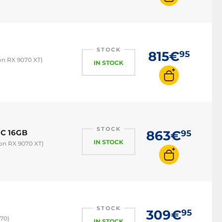
STOCK
815€
95
on RX 9070 XT)
IN STOCK
STOCK
OC 16GB
863€
95
IN STOCK
on RX 9070 XT)
STOCK
309€
95
570)
IN STOCK