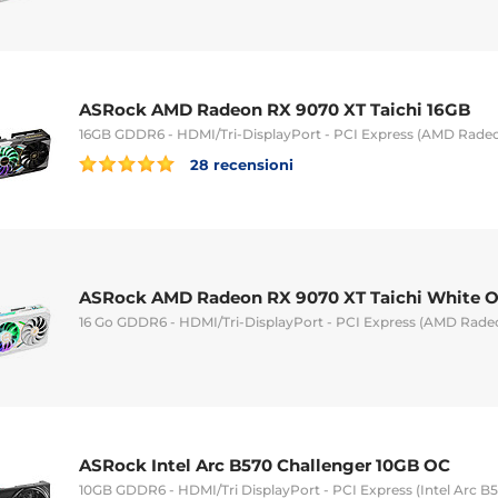
ASRock AMD Radeon RX 9070 XT Taichi 16GB
16GB GDDR6 - HDMI/Tri-DisplayPort - PCI Express (AMD Rade
28 recensioni
ASRock AMD Radeon RX 9070 XT Taichi White 
16 Go GDDR6 - HDMI/Tri-DisplayPort - PCI Express (AMD Rade
ASRock Intel Arc B570 Challenger 10GB OC
10GB GDDR6 - HDMI/Tri DisplayPort - PCI Express (Intel Arc B