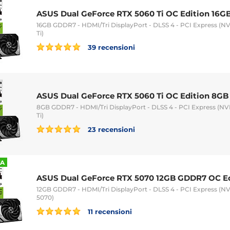
ASUS Dual GeForce RTX 5060 Ti OC Edition 16G
16GB GDDR7 - HDMI/Tri DisplayPort - DLSS 4 - PCI Express (
Ti)
39 recensioni
ASUS Dual GeForce RTX 5060 Ti OC Edition 8GB
8GB GDDR7 - HDMI/Tri DisplayPort - DLSS 4 - PCI Express (N
Ti)
23 recensioni
TA
ASUS Dual GeForce RTX 5070 12GB GDDR7 OC Ed
12GB GDDR7 - HDMI/Tri DisplayPort - DLSS 4 - PCI Express (
5070)
11 recensioni