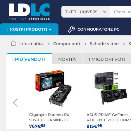
TUTTI I UNIVERSI
CONFIGURATORE PC
I NOSTRI PRODOTTI
Informatica
Componenti
Schede video
S
I PIÙ VENDUTI
NOVITÀ
I MIGLIORI VOTI
TRO+ AMD
Gigabyte Radeon RX
ASUS PRIME GeForce
70 XT
9070 XT GAMING OC
RTX 5070 12GB GDDR7
16G
OC Edition
95
95
767€
815€