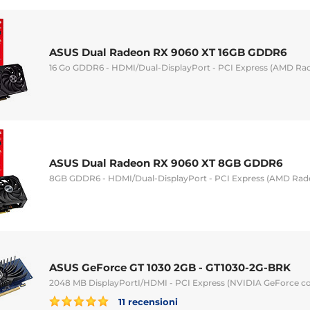
ASUS Dual Radeon RX 9060 XT 16GB GDDR6
16 Go GDDR6 - HDMI/Dual-DisplayPort - PCI Express (AMD Ra
ASUS Dual Radeon RX 9060 XT 8GB GDDR6
8GB GDDR6 - HDMI/Dual-DisplayPort - PCI Express (AMD Rad
ASUS GeForce GT 1030 2GB - GT1030-2G-BRK
2048 MB DisplayPortI/HDMI - PCI Express (NVIDIA GeForce c
11 recensioni