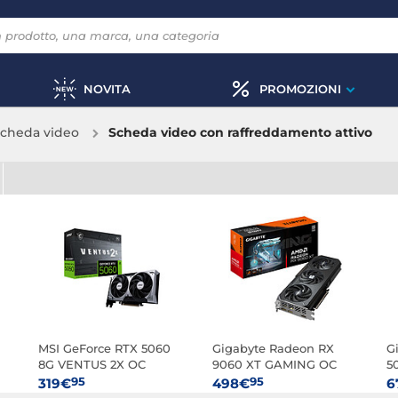
NOVITA
PROMOZIONI
cheda video
Scheda video con raffreddamento attivo
MSI GeForce RTX 5060
Gigabyte Radeon RX
G
8G VENTUS 2X OC
9060 XT GAMING OC
5
16G
95
95
319€
498€
6