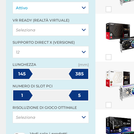
Attivo
VR READY (REALTÀ VIRTUALE)
Seleziona
SUPPORTO DIRECT X (VERSIONE)
12
LUNGHEZZA
(mm)
145
385
NUMERO DI SLOT PCI
1
5
RISOLUZIONE DI GIOCO OTTIMALE
Seleziona
Vedi solo i prodotti