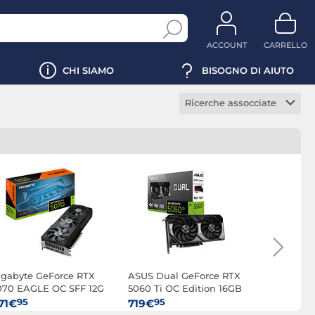
ACCOUNT
CARRELLO
CHI SIAMO
BISOGNO DI AIUTO
Ricerche assocciate
Scheda video gaming
Scheda video 4K
Scheda video VR
Ready
Scheda video RGB
Scheda video NVIDIA
Scheda video RTX
RTX 3050
igabyte GeForce RTX
ASUS Dual GeForce RTX
ASUS PRI
070 EAGLE OC SFF 12G
5060 Ti OC Edition 16GB
RTX 5060 
RTX 5050
8GB
95
95
95
71€
719€
422€
RTX 5060