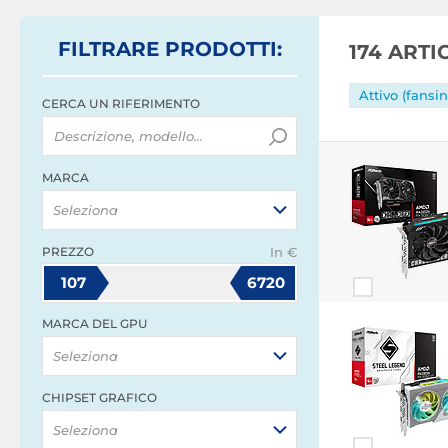
FILTRARE
PRODOTTI
:
174 ART
Attivo (fansin
CERCA UN RIFERIMENTO
MARCA
Seleziona
PREZZO
In €
107
6720
MARCA DEL GPU
Seleziona
CHIPSET GRAFICO
Seleziona