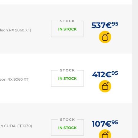
STOCK
537€
95
IN STOCK
deon RX 9060 XT)
STOCK
412€
95
IN STOCK
eon RX 9060 XT)
STOCK
107€
95
on CUDA GT 1030)
IN STOCK