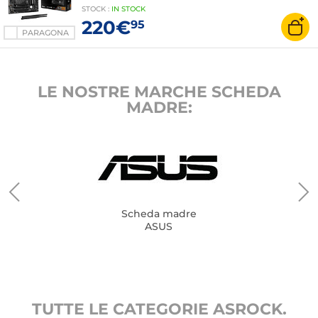
WiFi7/Bluetooth 5.4
STOCK
:
IN STOCK
220€
95
PARAGONA
LE NOSTRE MARCHE SCHEDA
MADRE:
Scheda madre
ASUS
TUTTE LE CATEGORIE ASROCK.