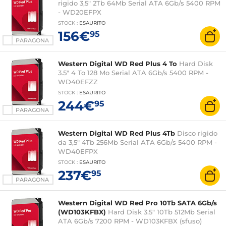
rigido 3,5" 2Tb 64Mb Serial ATA 6Gb/s 5400 RPM
- WD20EFPX
STOCK
:
ESAURITO
156€
95
PARAGONA
Western Digital WD Red Plus 4 To
Hard Disk
3.5" 4 To 128 Mo Serial ATA 6Gb/s 5400 RPM -
WD40EFZZ
STOCK
:
ESAURITO
244€
95
PARAGONA
Western Digital WD Red Plus 4Tb
Disco rigido
da 3,5" 4Tb 256Mb Serial ATA 6Gb/s 5400 RPM -
WD40EFPX
STOCK
:
ESAURITO
237€
95
PARAGONA
Western Digital WD Red Pro 10Tb SATA 6Gb/s
(WD103KFBX)
Hard Disk 3.5" 10Tb 512Mb Serial
ATA 6Gb/s 7200 RPM - WD103KFBX (sfuso)