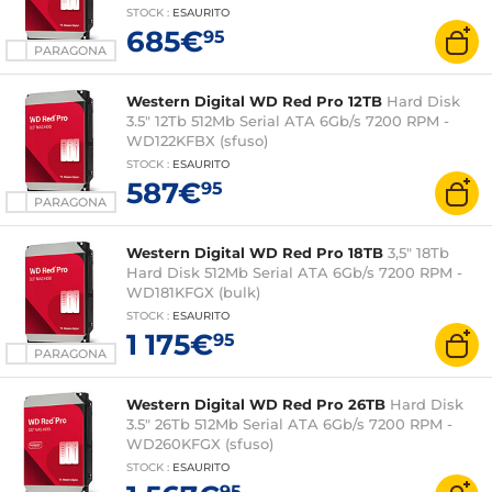
STOCK
:
ESAURITO
685€
95
PARAGONA
Western Digital WD Red Pro 12TB
Hard Disk
3.5" 12Tb 512Mb Serial ATA 6Gb/s 7200 RPM -
WD122KFBX (sfuso)
STOCK
:
ESAURITO
587€
95
PARAGONA
Western Digital WD Red Pro 18TB
3,5" 18Tb
Hard Disk 512Mb Serial ATA 6Gb/s 7200 RPM -
WD181KFGX (bulk)
STOCK
:
ESAURITO
1 175€
95
PARAGONA
Western Digital WD Red Pro 26TB
Hard Disk
3.5" 26Tb 512Mb Serial ATA 6Gb/s 7200 RPM -
WD260KFGX (sfuso)
STOCK
:
ESAURITO
95