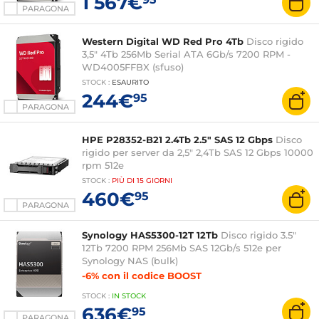
1 567€
PARAGONA
Western Digital WD Red Pro 4Tb
Disco rigido
3,5" 4Tb 256Mb Serial ATA 6Gb/s 7200 RPM -
WD4005FFBX (sfuso)
STOCK
:
ESAURITO
244€
95
PARAGONA
HPE P28352-B21 2.4Tb 2.5" SAS 12 Gbps
Disco
rigido per server da 2,5" 2,4Tb SAS 12 Gbps 10000
rpm 512e
STOCK
:
PIÙ DI
15 GIORNI
460€
95
PARAGONA
Synology HAS5300-12T 12Tb
Disco rigido 3.5"
12Tb 7200 RPM 256Mb SAS 12Gb/s 512e per
Synology NAS (bulk)
-6% con il codice BOOST
STOCK
:
IN STOCK
636€
95
PARAGONA