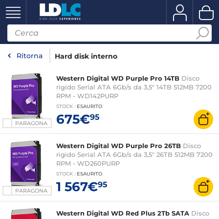
Ritorna
Hard disk interno
Western Digital WD Purple Pro 14TB
Disco
rigido Serial ATA 6Gb/s da 3,5" 14TB 512MB 7200
RPM - WD142PURP
STOCK
:
ESAURITO
675€
95
PARAGONA
Western Digital WD Purple Pro 26TB
Disco
rigido Serial ATA 6Gb/s da 3,5" 26TB 512MB 7200
RPM - WD260PURP
STOCK
:
ESAURITO
1 567€
95
PARAGONA
Western Digital WD Red Plus 2Tb SATA
Disco