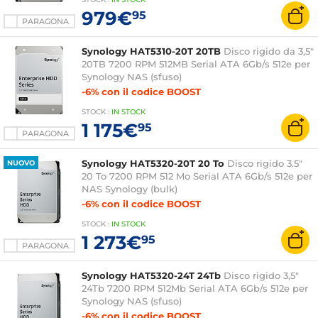
979€
95
PARAGONA
Synology HAT5310-20T 20TB
Disco rigido da 3,5"
20TB 7200 RPM 512MB Serial ATA 6Gb/s 512e per
Synology NAS (sfuso)
-6% con il codice BOOST
STOCK
:
IN STOCK
1 175€
95
PARAGONA
Synology HAT5320-20T 20 To
Disco rigido 3.5"
NUOVO
20 To 7200 RPM 512 Mo Serial ATA 6Gb/s 512e per
NAS Synology (bulk)
-6% con il codice BOOST
STOCK
:
IN STOCK
1 273€
95
PARAGONA
Synology HAT5320-24T 24Tb
Disco rigido 3,5"
24Tb 7200 RPM 512Mb Serial ATA 6Gb/s 512e per
Synology NAS (sfuso)
-6% con il codice BOOST