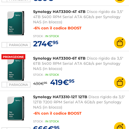
Synology HAT3300-4T 4TB
Disco rigido da 3,5"
4TB 5400 RPM Serial ATA 6Gb/s per Synology
NAS (in blocco)
-6% con il codice BOOST
STOCK
:
IN STOCK
274€
95
PARAGONA
PROMOZIONE
Synology HAT3300-6T 6TB
Disco rigido da 3,5"
6TB 5400 RPM Serial ATA 6Gb/s per Synology
NAS (in blocco)
STOCK
:
IN STOCK
419€
95
430€
95
PARAGONA
Synology HAT3310-12T 12TB
Disco rigido da 3,5"
12TB 7200 RPM Serial ATA 6Gb/s per Synology
NAS (in blocco)
-6% con il codice BOOST
STOCK
:
IN STOCK
666€
95