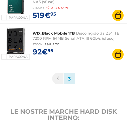
NAS (sfuso)
STOCK
:
PIÙ DI
15 GIORNI
519€
95
PARAGONA
WD_Black Mobile 1TB
Disco rigido da 2,5" 1TB
7200 RPM 64MB Serial ATA III 6Gb/s (sfuso)
STOCK
:
ESAURITO
92€
95
PARAGONA
(current)
3
LE NOSTRE MARCHE HARD DISK
INTERNO: