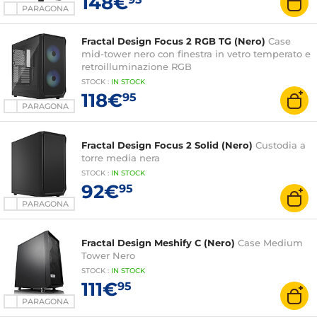
148€
PARAGONA
Fractal Design Focus 2 RGB TG (Nero)
Case
mid-tower nero con finestra in vetro temperato e
retroilluminazione RGB
STOCK
:
IN STOCK
118€
95
PARAGONA
Fractal Design Focus 2 Solid (Nero)
Custodia a
torre media nera
STOCK
:
IN STOCK
92€
95
PARAGONA
Fractal Design Meshify C (Nero)
Case Medium
Tower Nero
STOCK
:
IN STOCK
111€
95
PARAGONA