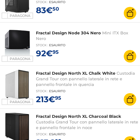
STOCK
:
ESAURITO
83€
50
PARAGONA
Fractal Design Node 304 Nero
Mini ITX Box
Nero
STOCK
:
ESAURITO
92€
95
PARAGONA
Fractal Design North XL Chalk White
Custodia
Grand Tour con pannello laterale in rete e
pannello frontale in quercia
STOCK
:
ESAURITO
213€
95
PARAGONA
Fractal Design North XL Charcoal Black
Custodia Grand Tour con pannello laterale in rete
e pannello frontale in noce
STOCK
:
ESAURITO