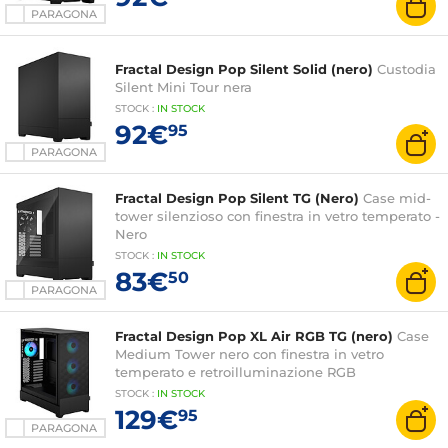
PARAGONA
Fractal Design Pop Silent Solid (nero)
Custodia
Silent Mini Tour nera
STOCK
:
IN STOCK
92€
95
PARAGONA
Fractal Design Pop Silent TG (Nero)
Case mid-
tower silenzioso con finestra in vetro temperato -
Nero
STOCK
:
IN STOCK
83€
50
PARAGONA
Fractal Design Pop XL Air RGB TG (nero)
Case
Medium Tower nero con finestra in vetro
temperato e retroilluminazione RGB
STOCK
:
IN STOCK
129€
95
PARAGONA