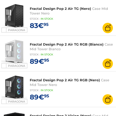
Fractal Design Pop 2 Air TG (Nero)
Case Mid
Tower Nero
STOCK
:
IN STOCK
83€
95
PARAGONA
Fractal Design Pop 2 Air TG RGB (Bianco)
Case
Mid Tower Bianco
STOCK
:
IN
STOCK
89€
95
PARAGONA
Fractal Design Pop 2 Air TG RGB (Nero)
Case
Mid Tower Nero
STOCK
:
IN STOCK
89€
95
PARAGONA
Fractal Design Pop 2 Vision (Nero)
Case Mid