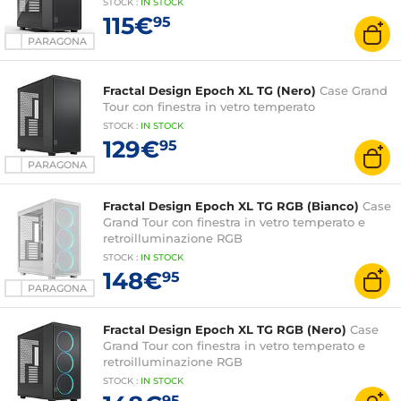
STOCK
:
IN STOCK
115€
95
PARAGONA
Fractal Design Epoch XL TG (Nero)
Case Grand
Tour con finestra in vetro temperato
STOCK
:
IN STOCK
129€
95
PARAGONA
Fractal Design Epoch XL TG RGB (Bianco)
Case
Grand Tour con finestra in vetro temperato e
retroilluminazione RGB
STOCK
:
IN
STOCK
148€
95
PARAGONA
Fractal Design Epoch XL TG RGB (Nero)
Case
Grand Tour con finestra in vetro temperato e
retroilluminazione RGB
STOCK
:
IN
STOCK
95