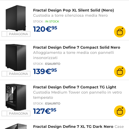
Fractal Design Pop XL Silent Solid (Nero)
Custodia a torre silenziosa media Nero
STOCK
:
IN STOCK
120€
95
PARAGONA
Fractal Design Define 7 Compact Solid Nero
Alloggiamento a torre media con pannelli
insonorizzati
STOCK
:
ESAURITO
139€
95
PARAGONA
Fractal Design Define 7 Compact TG Light
Custodia Medium Tower con pannello in vetro
temperato
STOCK
:
ESAURITO
127€
95
PARAGONA
Fractal Design Define 7 XL TG Dark Nero
Case