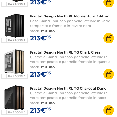
213€
95
PARAGONA
Fractal Design North XL Momentum Edition
Case Grand Tour con pannello laterale in vetro
temperato e frontale in rovere nero
STOCK
:
ESAURITO
213€
95
PARAGONA
Fractal Design North XL TG Chalk Clear
Custodia Grand Tour con pannello laterale in
vetro temperato e pannello frontale in quercia
STOCK
:
ESAURITO
213€
95
PARAGONA
Fractal Design North XL TG Charcoal Dark
Custodia Grand Tour con pannello laterale in
vetro temperato e pannello frontale in noce
STOCK
:
ESAURITO
213€
95
PARAGONA