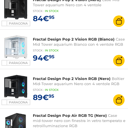
Tower aquarium Nero con 4 ventole
STOCK
:
IN STOCK
84€
95
PARAGONA
Fractal Design Pop 2 Vision RGB (Bianco)
Case
Mid Tower aquarium Bianco con 4 ventole RGB
STOCK
:
IN STOCK
94€
95
PARAGONA
Fractal Design Pop 2 Vision RGB (Nero)
Boîtier
Mid-Tower aquarium Nero con 4 ventole RGB
STOCK
:
IN STOCK
89€
95
PARAGONA
Fractal Design Pop Air RGB TG (Nero)
Case
mid-tower nero con finestra in vetro temperato e
retroilluminazione RGB