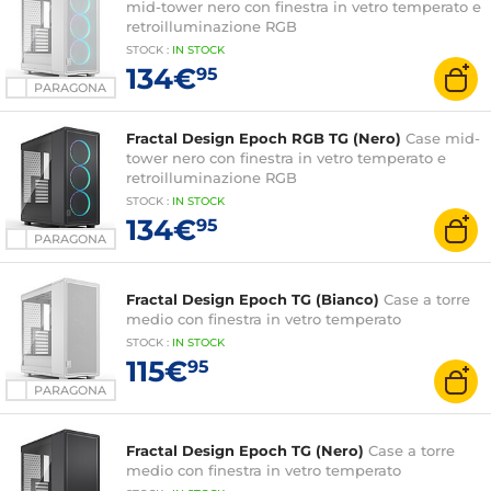
mid-tower nero con finestra in vetro temperato e
retroilluminazione RGB
STOCK
:
IN
STOCK
134€
95
PARAGONA
Fractal Design Epoch RGB TG (Nero)
Case mid-
tower nero con finestra in vetro temperato e
retroilluminazione RGB
STOCK
:
IN
STOCK
134€
95
PARAGONA
Fractal Design Epoch TG (Bianco)
Case a torre
medio con finestra in vetro temperato
STOCK
:
IN STOCK
115€
95
PARAGONA
Fractal Design Epoch TG (Nero)
Case a torre
medio con finestra in vetro temperato