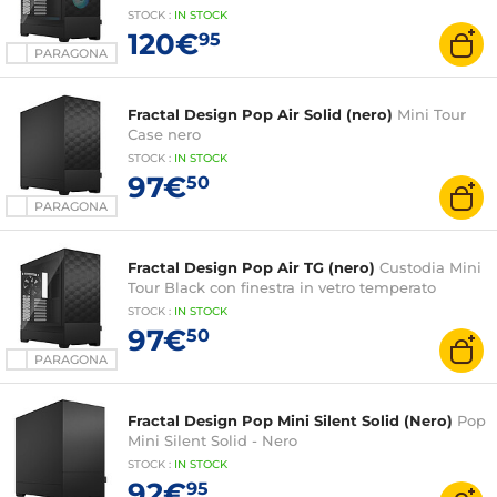
STOCK
:
IN STOCK
120€
95
PARAGONA
Fractal Design Pop Air Solid (nero)
Mini Tour
Case nero
STOCK
:
IN STOCK
97€
50
PARAGONA
Fractal Design Pop Air TG (nero)
Custodia Mini
Tour Black con finestra in vetro temperato
STOCK
:
IN
STOCK
97€
50
PARAGONA
Fractal Design Pop Mini Silent Solid (Nero)
Pop
Mini Silent Solid - Nero
STOCK
:
IN
STOCK
92€
95