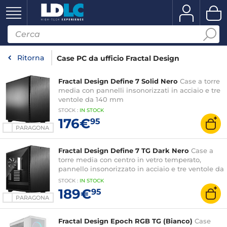
Ritorna
Case PC da ufficio Fractal Design
Fractal Design Define 7 Solid Nero
Case a torre
media con pannelli insonorizzati in acciaio e tre
ventole da 140 mm
STOCK
:
IN
STOCK
176€
95
PARAGONA
Fractal Design Define 7 TG Dark Nero
Case a
torre media con centro in vetro temperato,
pannello insonorizzato in acciaio e tre ventole da
140 mm
STOCK
:
IN
STOCK
189€
95
PARAGONA
Fractal Design Epoch RGB TG (Bianco)
Case