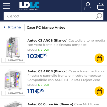
Ritorna
Case PC bianco Antec
Antec C3 ARGB (Bianco)
Custodia a torre media
con vetro frontale e finestra temperati
STOCK
:
IN
STOCK
102€
95
PARAGONA
Antec C5 ARGB (Bianco)
Case a torre medio con
finestra e pannello frontale in vetro temperato -
Compatibile con ASUS BTF e MSI Project Zero
STOCK
:
IN STOCK
111€
95
PARAGONA
Antec C6 Curve Air (Bianco)
Case Mid Tower