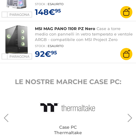
STOCK
:
ESAURITO
148€
95
PARAGONA
MSI MAG PANO 110R PZ Nero
Case a torre
medio con pannelli in vetro temperato e ventole
ARGB - compatibile con MSI Project Zero
STOCK
:
ESAURITO
92€
95
PARAGONA
LE NOSTRE MARCHE CASE PC:
Case PC
Thermaltake