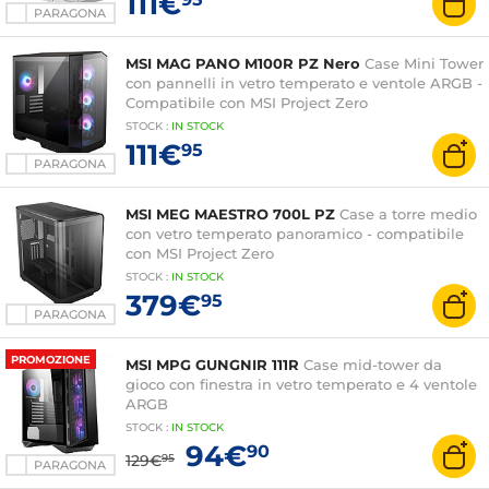
111€
PARAGONA
MSI MAG PANO M100R PZ Nero
Case Mini Tower
con pannelli in vetro temperato e ventole ARGB -
Compatibile con MSI Project Zero
STOCK
:
IN
STOCK
111€
95
PARAGONA
MSI MEG MAESTRO 700L PZ
Case a torre medio
con vetro temperato panoramico - compatibile
con MSI Project Zero
STOCK
:
IN
STOCK
379€
95
PARAGONA
PROMOZIONE
MSI MPG GUNGNIR 111R
Case mid-tower da
gioco con finestra in vetro temperato e 4 ventole
ARGB
STOCK
:
IN STOCK
94€
90
129€
95
PARAGONA