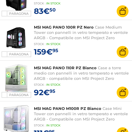
STOCK
:
IN STOCK
83€
50
PARAGONA
MSI MAG PANO 100R PZ Nero
Case Medium
Tower con pannelli in vetro temperato e ventole
ARGB - Compatibile con MSI Project Zero
STOCK
:
IN
STOCK
159€
95
PARAGONA
MSI MAG PANO 110R PZ Bianco
Case a torre
medio con pannelli in vetro temperato e ventole
ARGB - compatibile con MSI Project Zero
STOCK
:
IN STOCK
92€
95
PARAGONA
MSI MAG PANO M100R PZ Bianco
Case Mini
Tower con pannelli in vetro temperato e ventole
ARGB - Compatibile con MSI Project Zero
STOCK
:
IN
STOCK
95