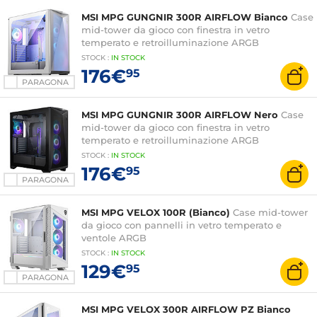
MSI MPG GUNGNIR 300R AIRFLOW Bianco
Case
mid-tower da gioco con finestra in vetro
temperato e retroilluminazione ARGB
STOCK
:
IN STOCK
176€
95
PARAGONA
MSI MPG GUNGNIR 300R AIRFLOW Nero
Case
mid-tower da gioco con finestra in vetro
temperato e retroilluminazione ARGB
STOCK
:
IN
STOCK
176€
95
PARAGONA
MSI MPG VELOX 100R (Bianco)
Case mid-tower
da gioco con pannelli in vetro temperato e
ventole ARGB
STOCK
:
IN
STOCK
129€
95
PARAGONA
MSI MPG VELOX 300R AIRFLOW PZ Bianco