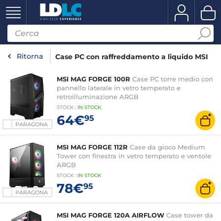
Ritorna
Case PC con raffreddamento a liquido MSI
MSI MAG FORGE 100R
Case PC torre medio con
pannello laterale in vetro temperato e
retroilluminazione ARGB
STOCK
:
IN
STOCK
64€
95
PARAGONA
MSI MAG FORGE 112R
Case da gioco Medium
Tower con finestra in vetro temperato e ventole
ARGB
STOCK
:
IN STOCK
78€
95
PARAGONA
MSI MAG FORGE 120A AIRFLOW
Case tower da