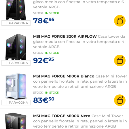
gioco medio con finestra in vetro temperato e 6
ventole ARGB
STOCK
:
IN STOCK
78€
95
PARAGONA
MSI MAG FORGE 320R AIRFLOW
Case tower da
gioco medio con finestra in vetro temperato e 4
ventole ARGB
STOCK
:
IN STOCK
92€
95
PARAGONA
MSI MAG FORGE M100R Bianco
Case Mini Tower
con pannello frontale in rete, pannello laterale in
vetro temperato e retroilluminazione ARGB
STOCK
:
IN
STOCK
83€
50
PARAGONA
MSI MAG FORGE M100R Nero
Case Mini Tower
con pannello frontale in rete, pannello laterale in
vetro temperato e retroilluminazione ARGB