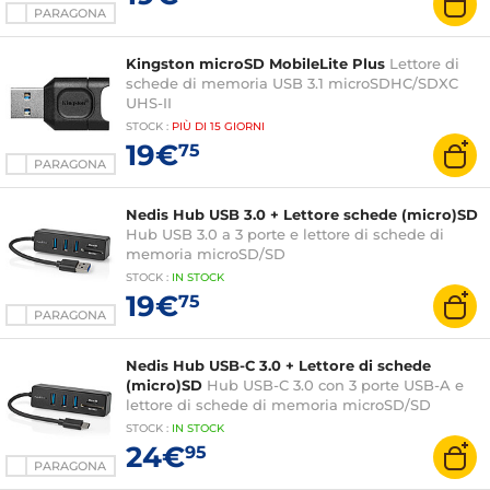
PARAGONA
Kingston microSD MobileLite Plus
Lettore di
schede di memoria USB 3.1 microSDHC/SDXC
UHS-II
STOCK
:
PIÙ DI
15 GIORNI
19€
75
PARAGONA
Nedis Hub USB 3.0 + Lettore schede (micro)SD
Hub USB 3.0 a 3 porte e lettore di schede di
memoria microSD/SD
STOCK
:
IN STOCK
19€
75
PARAGONA
Nedis Hub USB-C 3.0 + Lettore di schede
(micro)SD
Hub USB-C 3.0 con 3 porte USB-A e
lettore di schede di memoria microSD/SD
STOCK
:
IN STOCK
24€
95
PARAGONA