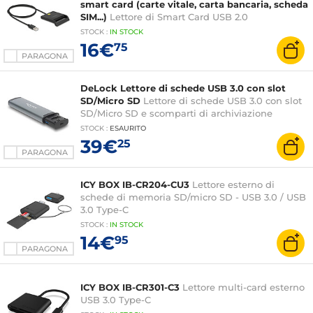
smart card (carte vitale, carta bancaria, scheda
SIM...)
Lettore di Smart Card USB 2.0
STOCK
:
IN STOCK
16€
75
PARAGONA
DeLock Lettore di schede USB 3.0 con slot
SD/Micro SD
Lettore di schede USB 3.0 con slot
SD/Micro SD e scomparti di archiviazione
STOCK
:
ESAURITO
39€
25
PARAGONA
ICY BOX IB-CR204-CU3
Lettore esterno di
schede di memoria SD/micro SD - USB 3.0 / USB
3.0 Type-C
STOCK
:
IN STOCK
14€
95
PARAGONA
ICY BOX IB-CR301-C3
Lettore multi-card esterno
USB 3.0 Type-C