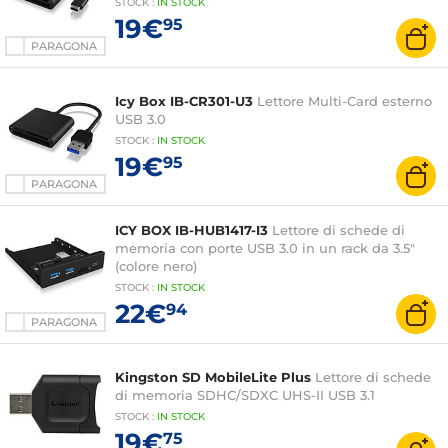
STOCK
:
IN STOCK
19€
95
PARAGONA
Icy Box IB-CR301-U3
Lettore Multi-Card esterno
USB 3.0
STOCK
:
IN STOCK
19€
95
PARAGONA
ICY BOX IB-HUB1417-I3
Lettore di schede di
memoria con porte USB 3.0 in un rack da 3.5"
(colore nero)
STOCK
:
IN STOCK
22€
94
PARAGONA
Kingston SD MobileLite Plus
Lettore di schede
di memoria SDHC/SDXC UHS-II USB 3.1
STOCK
:
IN STOCK
19€
75