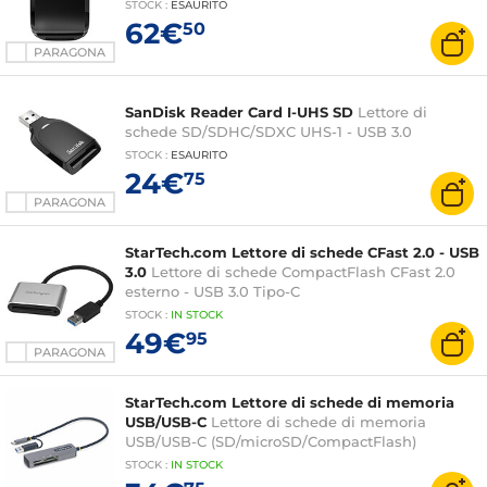
STOCK
:
ESAURITO
62€
50
PARAGONA
SanDisk Reader Card I-UHS SD
Lettore di
schede SD/SDHC/SDXC UHS-1 - USB 3.0
STOCK
:
ESAURITO
24€
75
PARAGONA
StarTech.com Lettore di schede CFast 2.0 - USB
3.0
Lettore di schede CompactFlash CFast 2.0
esterno - USB 3.0 Tipo-C
STOCK
:
IN STOCK
49€
95
PARAGONA
StarTech.com Lettore di schede di memoria
USB/USB-C
Lettore di schede di memoria
USB/USB-C (SD/microSD/CompactFlash)
STOCK
:
IN STOCK