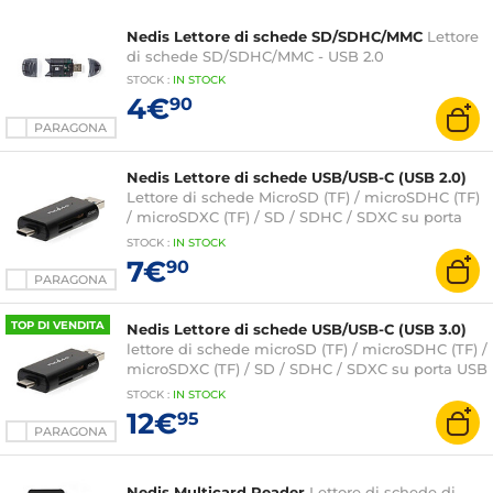
Nedis Lettore di schede SD/SDHC/MMC
Lettore
di schede SD/SDHC/MMC - USB 2.0
STOCK
:
IN STOCK
4€
90
PARAGONA
Nedis Lettore di schede USB/USB-C (USB 2.0)
Lettore di schede MicroSD (TF) / microSDHC (TF)
/ microSDXC (TF) / SD / SDHC / SDXC su porta
USB o USB-C (USB 2.0)
STOCK
:
IN STOCK
7€
90
PARAGONA
TOP DI VENDITA
Nedis Lettore di schede USB/USB-C (USB 3.0)
lettore di schede microSD (TF) / microSDHC (TF) /
microSDXC (TF) / SD / SDHC / SDXC su porta USB
o USB-C
STOCK
:
IN STOCK
12€
95
PARAGONA
Nedis Multicard Reader
Lettore di schede di