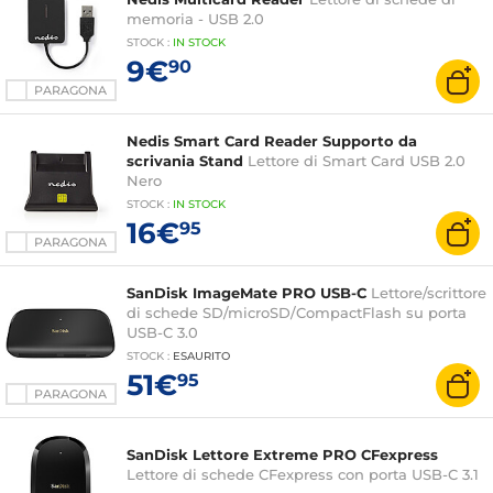
memoria - USB 2.0
STOCK
:
IN STOCK
9€
90
PARAGONA
Nedis Smart Card Reader Supporto da
scrivania Stand
Lettore di Smart Card USB 2.0
Nero
STOCK
:
IN STOCK
16€
95
PARAGONA
SanDisk ImageMate PRO USB-C
Lettore/scrittore
di schede SD/microSD/CompactFlash su porta
USB-C 3.0
STOCK
:
ESAURITO
51€
95
PARAGONA
SanDisk Lettore Extreme PRO CFexpress
Lettore di schede CFexpress con porta USB-C 3.1