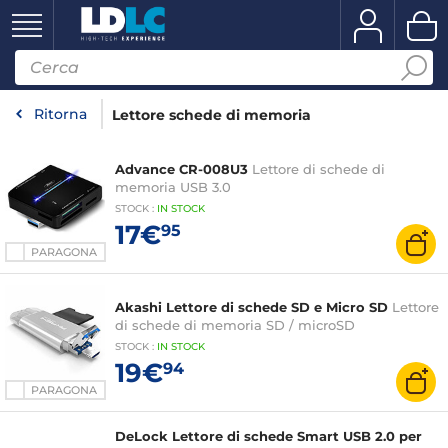
Ritorna
Lettore schede di memoria
Advance CR-008U3
Lettore di schede di
memoria USB 3.0
STOCK
:
IN STOCK
17€
95
PARAGONA
Akashi Lettore di schede SD e Micro SD
Lettore
di schede di memoria SD / microSD
STOCK
:
IN STOCK
19€
94
PARAGONA
DeLock Lettore di schede Smart USB 2.0 per