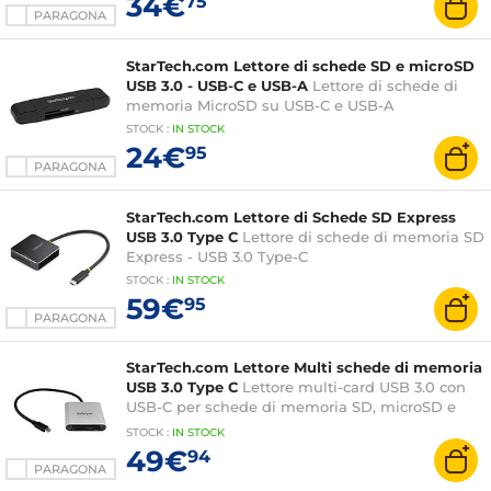
34€
75
PARAGONA
StarTech.com Lettore di schede SD e microSD
USB 3.0 - USB-C e USB-A
Lettore di schede di
memoria MicroSD su USB-C e USB-A
STOCK
:
IN STOCK
24€
95
PARAGONA
StarTech.com Lettore di Schede SD Express
USB 3.0 Type C
Lettore di schede di memoria SD
Express - USB 3.0 Type-C
STOCK
:
IN STOCK
59€
95
PARAGONA
StarTech.com Lettore Multi schede di memoria
USB 3.0 Type C
Lettore multi-card USB 3.0 con
USB-C per schede di memoria SD, microSD e
CompactFlash
STOCK
:
IN STOCK
49€
94
PARAGONA