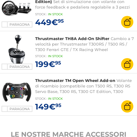
Edition)
Set di simulazione con volante con
force feedback e pedaliera regolabile a 3 pezzi
con licenza ufficiale Gran Turismo (compatibile
STOCK
:
IN STOCK
con PC/PS3/PS4/PS5)
449€
95
PARAGONA
Thrustmaster TH8A Add-On Shifter
Cambio a 7
velocità per Thrustmaster T300RS / T500 RS /
T300 Ferrari GTE / TX Racing Wheel
STOCK
:
IN STOCK
199€
95
PARAGONA
Thrustmaster TM Open Wheel Add-on
Volante
di ricambio (compatibile con T500 RS, T300 RS
Servo Base, T300 RS, T300 GT Edition, T300
Ferrari GTE, T300 Ferrari Integral Racing Wheel
STOCK
:
IN STOCK
Alcantara Edition, TX Racing Wheel Servo Base,
149€
95
TX Racing Wheel Leather Edition, TS-XW RACER,
PARAGONA
TS-PC RACER, T-GT)
LE NOSTRE MARCHE ACCESSORI