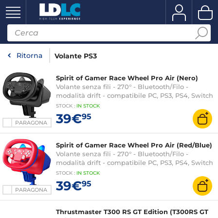
Ritorna
Volante PS3
Spirit of Gamer Race Wheel Pro Air (Nero)
Volante senza fili - 270° - Bluetooth/Filo -
modalità drift - compatibile PC, PS3, PS4, Switch
STOCK
:
IN STOCK
39€
95
PARAGONA
Spirit of Gamer Race Wheel Pro Air (Red/Blue)
Volante senza fili - 270° - Bluetooth/Filo -
modalità drift - compatibile PC, PS3, PS4, Switch
STOCK
:
IN STOCK
39€
95
PARAGONA
Thrustmaster T300 RS GT Edition (T300RS GT