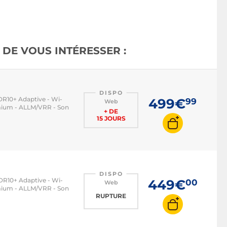
TV HDR
TV 100 Hz
TV LED
DE VOUS INTÉRESSER :
TV OLED
TV QLED
TV mini LED
DISPO
TV connectée
DR10+ Adaptive - Wi-
499€
99
Web
emium - ALLM/VRR - Son
+ DE
TV Bluetooth
15 JOURS
TV DLNA
TV Android
TV Ambilight
DISPO
TV gamer
HDR10+ Adaptive - Wi-
449€
00
Web
emium - ALLM/VRR - Son
TV HDMI 2.1
RUPTURE