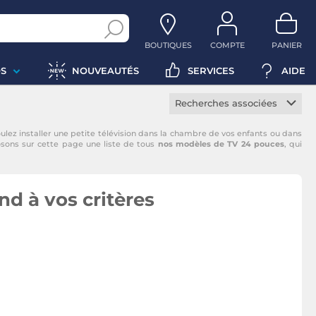
BOUTIQUES
COMPTE
PANIER
S
NOUVEAUTÉS
SERVICES
AIDE
Recherches associées
TV 32 pouces
ulez installer une petite télévision dans la chambre de vos enfants ou dans
posons sur cette page une liste de tous
nos modèles de TV 24 pouces
, qui
TV 40 pouces
TV 43 pouces
TV 50 pouces
d à vos critères
TV 55 pouces
TV 65 pouces
TV 75 pouces
TV 4K
TV Full HD