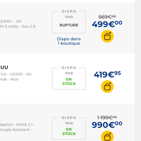
DISPO
569€
00
Web
HDR10+ - Wi-
499€
00
RUPTURE
ht 3 côtés - Son 2.0
Dispo dans
1 boutique
2UU
DISPO
419€
95
Web
le VA - HDR10 - Wi-
nde - Noir
EN
STOCK
1 199€
00
DISPO
990€
00
Web
aptive - HDMI 2.1 -
EN
oogle Assistant -
STOCK