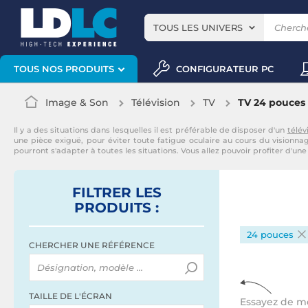
TOUS LES UNIVERS
CONFIGURATEUR PC
TOUS NOS PRODUITS
Image & Son
Télévision
TV
TV 24 pouces
Il y a des situations dans lesquelles il est préférable de disposer d'un
télév
une pièce exiguë, pour éviter toute fatigue oculaire au cours du visionn
pourront s'adapter à toutes les situations. Vous allez pouvoir profiter d'u
FILTRER
LES
PRODUITS
:
24 pouces
CHERCHER UNE RÉFÉRENCE
TAILLE DE L'ÉCRAN
Essayez de mo