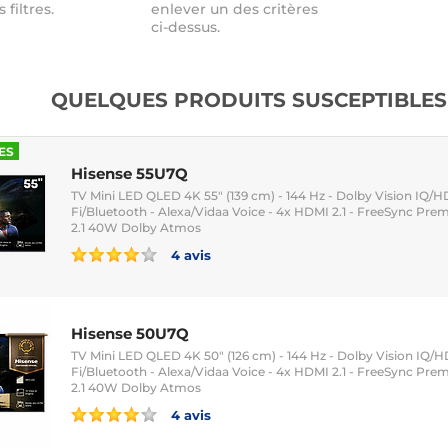
s filtres.
enlever un des critères
ci-dessus.
QUELQUES PRODUITS SUSCEPTIBLES 
ES
Hisense 55U7Q
TV Mini LED QLED 4K 55" (139 cm) - 144 Hz - Dolby Vision IQ/H
Fi/Bluetooth - Alexa/Vidaa Voice - 4x HDMI 2.1 - FreeSync Pr
2.1 40W Dolby Atmos
4 avis
Hisense 50U7Q
TV Mini LED QLED 4K 50" (126 cm) - 144 Hz - Dolby Vision IQ/
Fi/Bluetooth - Alexa/Vidaa Voice - 4x HDMI 2.1 - FreeSync Pr
2.1 40W Dolby Atmos
4 avis