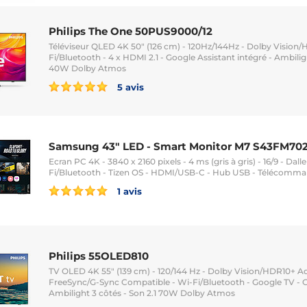
Philips The One 50PUS9000/12
Téléviseur QLED 4K 50" (126 cm) - 120Hz/144Hz - Dolby Vision/
Fi/Bluetooth - 4 x HDMI 2.1 - Google Assistant intégré - Ambilig
40W Dolby Atmos
5 avis
Samsung 43" LED - Smart Monitor M7 S43FM70
Ecran PC 4K - 3840 x 2160 pixels - 4 ms (gris à gris) - 16/9 - Dal
Fi/Bluetooth - Tizen OS - HDMI/USB-C - Hub USB - Télécomma
1 avis
Philips 55OLED810
TV OLED 4K 55" (139 cm) - 120/144 Hz - Dolby Vision/HDR10+ Ad
FreeSync/G-Sync Compatible - Wi-Fi/Bluetooth - Google TV - G
Ambilight 3 côtés - Son 2.1 70W Dolby Atmos