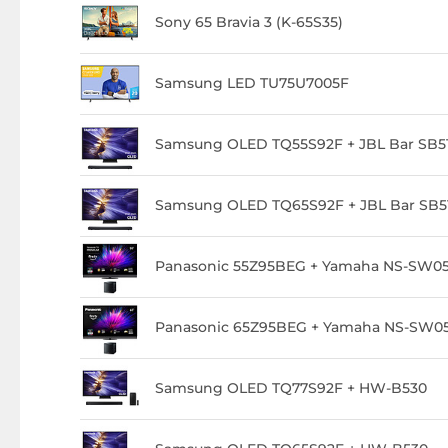
Sony 65 Bravia 3 (K-65S35)
Samsung LED TU75U7005F
Samsung OLED TQ55S92F + JBL Bar SB5
Samsung OLED TQ65S92F + JBL Bar SB5
Panasonic 55Z95BEG + Yamaha NS-SW05
Panasonic 65Z95BEG + Yamaha NS-SW05
Samsung OLED TQ77S92F + HW-B530