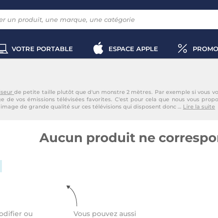
VOTRE PORTABLE
ESPACE APPLE
PROMO
iseur
de petite taille plutôt que d'un monstre 2 mètres. Par exemple si vous vo
age de vos émissions télévisées favorites. C'est pour cela que nous vous pro
ne image de grande qualité sur ces télévisions qui disposent donc
…
Lire la suite
Aucun produit ne correspon
difier ou
Vous pouvez aussi