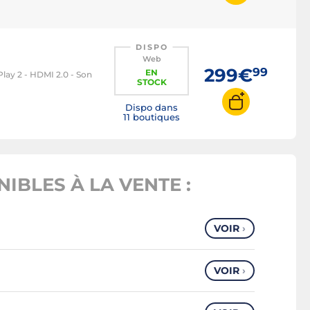
DISPO
Web
299€
99
EN
lay 2 - HDMI 2.0 - Son
STOCK
Dispo dans
11 boutiques
IBLES À LA VENTE :
VOIR
›
VOIR
›