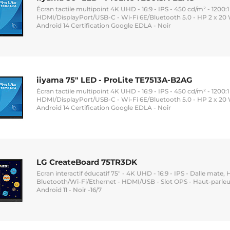
Écran tactile multipoint 4K UHD - 16:9 - IPS - 450 cd/m² - 1200:1 
HDMI/DisplayPort/USB-C - Wi-Fi 6E/Bluetooth 5.0 - HP 2 x 20
Android 14 Certification Google EDLA - Noir
iiyama 75" LED - ProLite TE7513A-B2AG
Écran tactile multipoint 4K UHD - 16:9 - IPS - 450 cd/m² - 1200:1 
HDMI/DisplayPort/USB-C - Wi-Fi 6E/Bluetooth 5.0 - HP 2 x 20
Android 14 Certification Google EDLA - Noir
LG CreateBoard 75TR3DK
Ecran interactif éducatif 75" - 4K UHD - 16:9 - IPS - Dalle mate, 
Bluetooth/Wi-Fi/Ethernet - HDMI/USB - Slot OPS - Haut-parleur
Android 11 - Noir -16/7