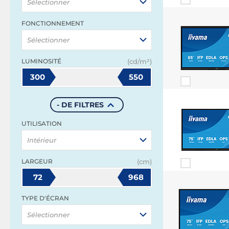
Sélectionner
FONCTIONNEMENT
Sélectionner
LUMINOSITÉ
(cd/m²)
300
550
- DE FILTRES
UTILISATION
Intérieur
LARGEUR
(cm)
72
968
TYPE D'ÉCRAN
Sélectionner