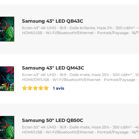
Samsung 43" LED QB43C
Ecran 43" 4K UHD - 16:9 - Dalle brillante, Haze 2% - 350 cd/m² - 
HDMI/USB - Wi-Fi/Bluetooth/Ethernet - Portrait/Paysage - 16/7 
Samsung 43" LED QM43C
Ecran 43" 4K UHD - 16:9 - Dalle mate, Haze 25% - 500 cd/m² - 12
HDMI/DP/USB - Wi-Fi/Bluetooth/Ethernet - Portrait/Paysage - 
1 avis
Samsung 50" LED QB50C
Ecran 50" 4K UHD - 16:9 - Dalle mate, Haze 25% - 350 cd/m² - 40
HDMI/USB - Wi-Fi/Bluetooth/Ethernet - Portrait/Paysage - 16/7 