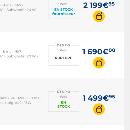
2 199€
95
Web
- 8 ms - 18/7 -
EN STOCK
 W + Subwoofer 20 W -
fournisseur
DISPO
1 690€
00
Web
- 8 ms - 18/7 -
 W + Subwoofer 20 W -
RUPTURE
DISPO
1 499€
95
Web
Haze 25% - 1200:1 - 8 ms -
EN
s intégrés 2x 15W -
STOCK