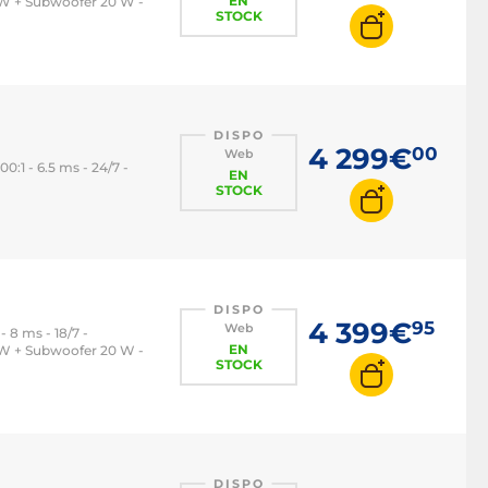
EN
 W + Subwoofer 20 W -
STOCK
DISPO
4 299€
00
Web
0:1 - 6.5 ms - 24/7 -
EN
STOCK
DISPO
4 399€
95
Web
- 8 ms - 18/7 -
EN
 W + Subwoofer 20 W -
STOCK
DISPO