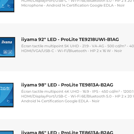
HDMI/DisplayPort/USB-C - Wi-Fi 6E/Bluetooth 5.0 - HP 2 x 20
Microphone - Android 14 Certification Google EDLA - Noir
iiyama 92" LED - ProLite TE9218UWI-B1AG
Écran tactile multipoint 5K UHD - 21:9 - VA-AG - 500 cd/m² - 400
HDMI/VGA/USB-C - Wi-Fi/Bluetooth - HP 2 x 16 W - Noir
iiyama 98" LED - ProLite TE9813A-B2AG
Écran tactile multipoint 4K UHD - 16:9 - IPS - 450 cd/m² - 1200:1 
HDMI/DisplayPort/USB-C - Wi-Fi 6E/Bluetooth 5.0 - HP 2 x 20
Android 14 Certification Google EDLA - Noir
iiyama 86" LED - ProLite TE8613A-B2AG