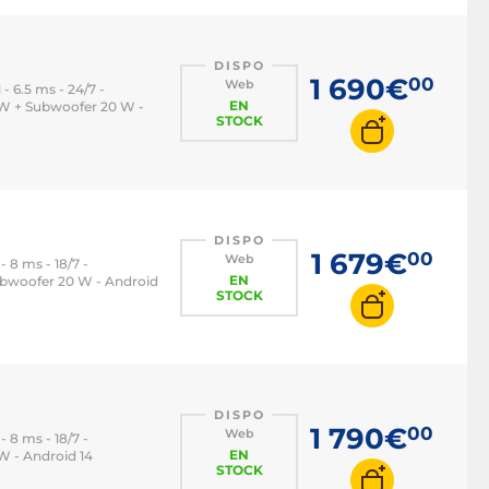
DISPO
1 690€
00
Web
- 6.5 ms - 24/7 -
EN
 W + Subwoofer 20 W -
STOCK
DISPO
1 679€
00
Web
- 8 ms - 18/7 -
EN
ubwoofer 20 W - Android
STOCK
DISPO
1 790€
00
Web
- 8 ms - 18/7 -
EN
W - Android 14
STOCK