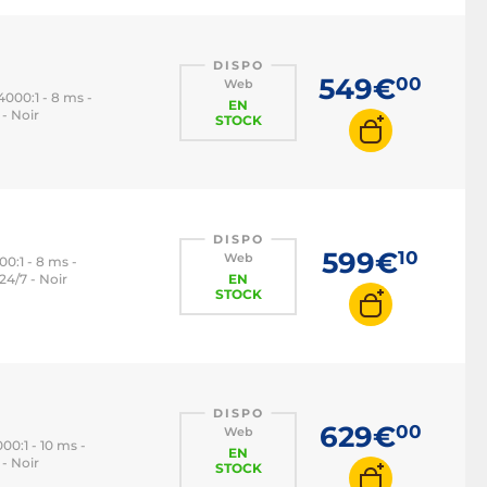
DISPO
549€
00
Web
4000:1 - 8 ms -
EN
- Noir
STOCK
DISPO
599€
10
Web
00:1 - 8 ms -
24/7 - Noir
EN
STOCK
DISPO
629€
00
Web
00:1 - 10 ms -
EN
- Noir
STOCK