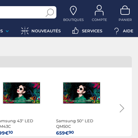
BOUTIQUES
COMPTE
PANIER
S
NOUVEAUTÉS
SERVICES
AIDE
amsung 43" LED
Samsung 50" LED
Samsung 
M43C
QM50C
QM55C
10
90
90
99€
659€
849€