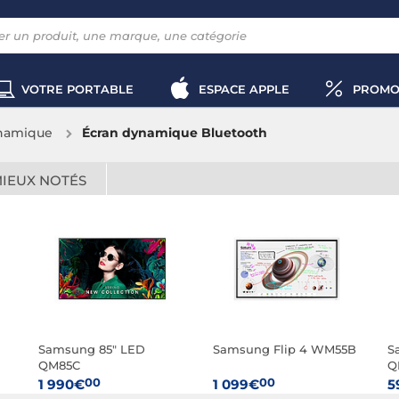
VOTRE PORTABLE
ESPACE APPLE
PROMO
namique
Écran dynamique Bluetooth
MIEUX NOTÉS
Samsung 85" LED
Samsung Flip 4 WM55B
S
QM85C
Q
00
00
1 990€
1 099€
5