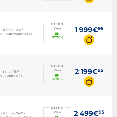
DISPO
1 999€
95
Web
- 6.5 ms - 24/7 -
EN
 W + Subwoofer 20 W -
STOCK
DISPO
2 199€
95
Web
- 8 ms - 18/7 -
EN
W - Android 14
STOCK
DISPO
2 499€
95
Web
- 6.5 ms - 24/7 -