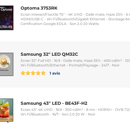
Optoma 3753RK
Ecran interactif tactile 75" - 4K UHD - Dalle mate, Haze 25% - 6
HDMI/USB-C - Wi-Fi/Bluetooth/Gigabit Ethernet - Stockage 64 
Certification Google EDLA - Son 2.0 20 Watts
Samsung 32" LED QM32C
Ecran 32" Full HD - 16:9 - Dalle mate, Haze 25% - 400 cd/m² - 1
Wi-Fi/Bluetooth/Ethernet - Portrait/Paysage - 24/7 - Noir
1 avis
Samsung 43" LED - BE43F-H2
Ecran 43" 4K UHD - 16:9 - 300 cd/m² - 8 ms - HDR10+ - DVB-T2/
Wi-Fi/Bluetooth - 16/7 - Son 2.0 20 W - Noir