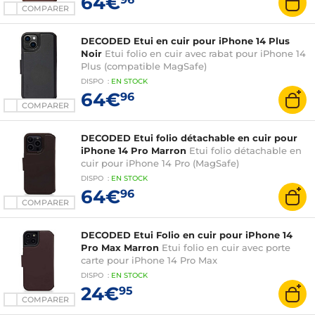
64€
COMPARER
DECODED Etui en cuir pour iPhone 14 Plus
Noir
Etui folio en cuir avec rabat pour iPhone 14
Plus (compatible MagSafe)
DISPO
:
EN
STOCK
64€
96
COMPARER
DECODED Etui folio détachable en cuir pour
iPhone 14 Pro Marron
Etui folio détachable en
cuir pour iPhone 14 Pro (MagSafe)
DISPO
:
EN
STOCK
64€
96
COMPARER
DECODED Etui Folio en cuir pour iPhone 14
Pro Max Marron
Etui folio en cuir avec porte
carte pour iPhone 14 Pro Max
DISPO
:
EN
STOCK
24€
95
COMPARER