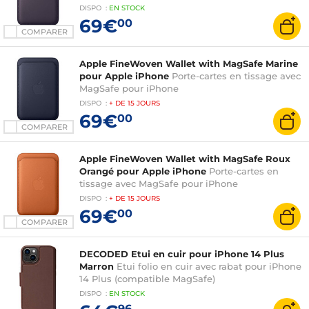
DISPO
:
EN
STOCK
69€
00
COMPARER
Apple FineWoven Wallet with MagSafe Marine
pour Apple iPhone
Porte-cartes en tissage avec
MagSafe pour iPhone
DISPO
:
+ DE
15 JOURS
69€
00
COMPARER
Apple FineWoven Wallet with MagSafe Roux
Orangé pour Apple iPhone
Porte-cartes en
tissage avec MagSafe pour iPhone
DISPO
:
+ DE
15 JOURS
69€
00
COMPARER
DECODED Etui en cuir pour iPhone 14 Plus
Marron
Etui folio en cuir avec rabat pour iPhone
14 Plus (compatible MagSafe)
DISPO
:
EN
STOCK
96