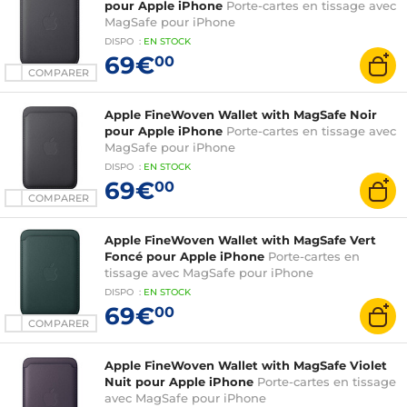
pour Apple iPhone
Porte-cartes en tissage avec
MagSafe pour iPhone
DISPO
:
EN
STOCK
69€
00
COMPARER
Apple FineWoven Wallet with MagSafe Noir
pour Apple iPhone
Porte-cartes en tissage avec
MagSafe pour iPhone
DISPO
:
EN
STOCK
69€
00
COMPARER
Apple FineWoven Wallet with MagSafe Vert
Foncé pour Apple iPhone
Porte-cartes en
tissage avec MagSafe pour iPhone
DISPO
:
EN
STOCK
69€
00
COMPARER
Apple FineWoven Wallet with MagSafe Violet
Nuit pour Apple iPhone
Porte-cartes en tissage
avec MagSafe pour iPhone