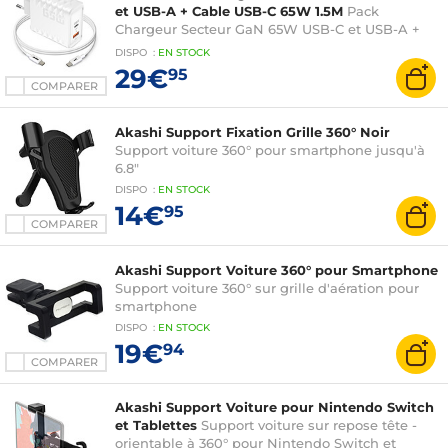
et USB-A + Cable USB-C 65W 1.5M
Pack
Chargeur Secteur GaN 65W USB-C et USB-A +
Cable USB-C 65W 1.5M
DISPO
:
EN
STOCK
29€
95
COMPARER
Akashi Support Fixation Grille 360° Noir
Support voiture 360° pour smartphone jusqu'à
6.8"
DISPO
:
EN
STOCK
14€
95
COMPARER
Akashi Support Voiture 360° pour Smartphone
Support voiture 360° sur grille d'aération pour
smartphone
DISPO
:
EN
STOCK
19€
94
COMPARER
Akashi Support Voiture pour Nintendo Switch
et Tablettes
Support voiture sur repose tête -
orientable à 360° pour Nintendo Switch et