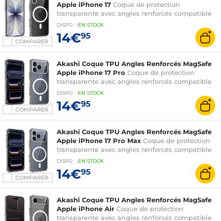
Apple iPhone 17
Coque de protection
transparente avec angles renforcés compatible
MagSafe pour Apple iPhone 17
DISPO
:
EN
STOCK
14€
95
COMPARER
Akashi Coque TPU Angles Renforcés MagSafe
Apple iPhone 17 Pro
Coque de protection
transparente avec angles renforcés compatible
MagSafe pour Apple iPhone 17 Pro
DISPO
:
EN
STOCK
14€
95
COMPARER
Akashi Coque TPU Angles Renforcés MagSafe
Apple iPhone 17 Pro Max
Coque de protection
transparente avec angles renforcés compatible
MagSafe pour Apple iPhone 17 Pro Max
DISPO
:
EN
STOCK
14€
95
COMPARER
Akashi Coque TPU Angles Renforcés MagSafe
Apple iPhone Air
Coque de protection
transparente avec angles renforcés compatible