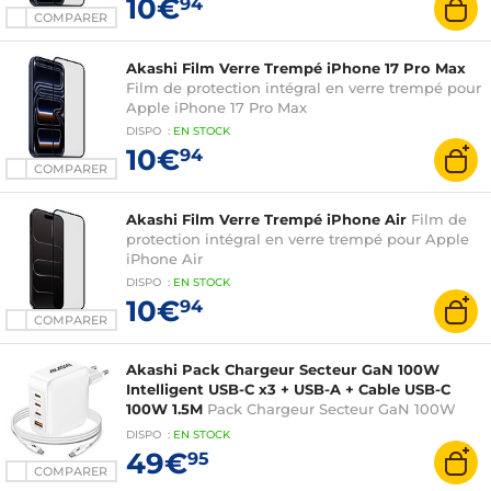
10€
94
COMPARER
Akashi Film Verre Trempé iPhone 17 Pro Max
Film de protection intégral en verre trempé pour
Apple iPhone 17 Pro Max
DISPO
:
EN
STOCK
10€
94
COMPARER
Akashi Film Verre Trempé iPhone Air
Film de
protection intégral en verre trempé pour Apple
iPhone Air
DISPO
:
EN
STOCK
10€
94
COMPARER
Akashi Pack Chargeur Secteur GaN 100W
Intelligent USB-C x3 + USB-A + Cable USB-C
100W 1.5M
Pack Chargeur Secteur GaN 100W
Intelligent USB-C x3 + USB-A + Cable USB-C
DISPO
:
EN
STOCK
100W 1.5M
49€
95
COMPARER