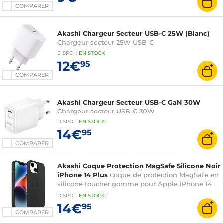
COMPARER
Akashi Chargeur Secteur USB-C 25W (Blanc)
Chargeur secteur 25W USB-C
DISPO
:
EN
STOCK
12€
95
COMPARER
Akashi Chargeur Secteur USB-C GaN 30W
Chargeur secteur USB-C 30W
DISPO
:
EN
STOCK
14€
95
COMPARER
Akashi Coque Protection MagSafe Silicone Noir
iPhone 14 Plus
Coque de protection MagSafe en
silicone toucher gomme pour Apple iPhone 14
Plus
DISPO
:
EN
STOCK
14€
95
COMPARER