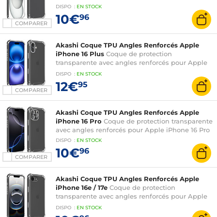
DISPO
:
EN
STOCK
10€
96
COMPARER
Akashi Coque TPU Angles Renforcés Apple
iPhone 16 Plus
Coque de protection
transparente avec angles renforcés pour Apple
iPhone 16 Plus
DISPO
:
EN
STOCK
12€
95
COMPARER
Akashi Coque TPU Angles Renforcés Apple
iPhone 16 Pro
Coque de protection transparente
avec angles renforcés pour Apple iPhone 16 Pro
DISPO
:
EN
STOCK
10€
96
COMPARER
Akashi Coque TPU Angles Renforcés Apple
iPhone 16e / 17e
Coque de protection
transparente avec angles renforcés pour Apple
iPhone 16e / 17e
DISPO
:
EN
STOCK