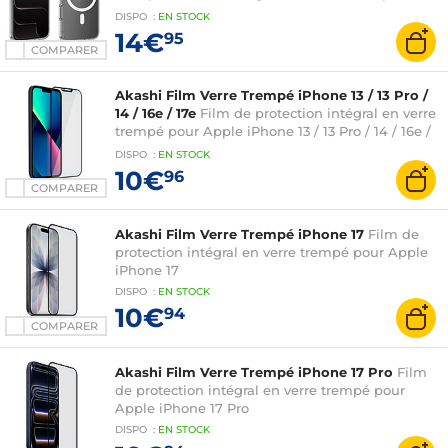
MagSafe pour Apple iPhone Air
DISPO
:
EN
STOCK
14€
95
COMPARER
Akashi Film Verre Trempé iPhone 13 / 13 Pro /
14 / 16e / 17e
Film de protection intégral en verre
trempé pour Apple iPhone 13 / 13 Pro / 14 / 16e /
17e
DISPO
:
EN
STOCK
10€
96
COMPARER
Akashi Film Verre Trempé iPhone 17
Film de
protection intégral en verre trempé pour Apple
iPhone 17
DISPO
:
EN
STOCK
10€
94
COMPARER
Akashi Film Verre Trempé iPhone 17 Pro
Film
de protection intégral en verre trempé pour
Apple iPhone 17 Pro
DISPO
:
EN
STOCK