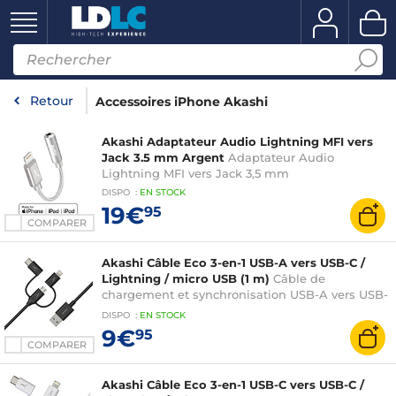
Retour
Accessoires iPhone Akashi
Akashi Adaptateur Audio Lightning MFI vers
Jack 3.5 mm Argent
Adaptateur Audio
Lightning MFI vers Jack 3,5 mm
DISPO
:
EN
STOCK
19€
95
COMPARER
Akashi Câble Eco 3-en-1 USB-A vers USB-C /
Lightning / micro USB (1 m)
Câble de
chargement et synchronisation USB-A vers USB-
C / Lightning / micro USB fabriqué en matériaux
DISPO
:
EN
STOCK
recyclés
9€
95
COMPARER
Akashi Câble Eco 3-en-1 USB-C vers USB-C /