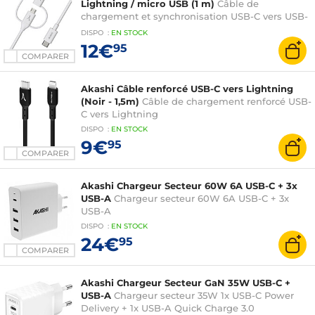
Lightning / micro USB (1 m)
Câble de
chargement et synchronisation USB-C vers USB-
C / Lightning / micro USB fabriqué en matériaux
DISPO
:
EN
STOCK
recyclés
12€
95
COMPARER
Akashi Câble renforcé USB-C vers Lightning
(Noir - 1,5m)
Câble de chargement renforcé USB-
C vers Lightning
DISPO
:
EN
STOCK
9€
95
COMPARER
Akashi Chargeur Secteur 60W 6A USB-C + 3x
USB-A
Chargeur secteur 60W 6A USB-C + 3x
USB-A
DISPO
:
EN
STOCK
24€
95
COMPARER
Akashi Chargeur Secteur GaN 35W USB-C +
USB-A
Chargeur secteur 35W 1x USB-C Power
Delivery + 1x USB-A Quick Charge 3.0