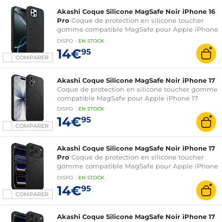
Akashi Coque Silicone MagSafe Noir iPhone 16
Pro
Coque de protection en silicone toucher
gomme compatible MagSafe pour Apple iPhone
16 Pro
DISPO
:
EN
STOCK
14€
95
COMPARER
Akashi Coque Silicone MagSafe Noir iPhone 17
Coque de protection en silicone toucher gomme
compatible MagSafe pour Apple iPhone 17
DISPO
:
EN
STOCK
14€
95
COMPARER
Akashi Coque Silicone MagSafe Noir iPhone 17
Pro
Coque de protection en silicone toucher
gomme compatible MagSafe pour Apple iPhone
17 Pro
DISPO
:
EN
STOCK
14€
95
COMPARER
Akashi Coque Silicone MagSafe Noir iPhone 17