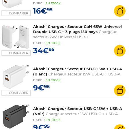
DISPO
:
EN
STOCK
16€
95
COMPARER
Akashi Chargeur Secteur GaN 65W Universel
Double USB-C + 3 plugs 150 pays
Chargeur
secteur 65W Universel USB-C
DISPO
:
EN
STOCK
34€
95
COMPARER
Akashi Chargeur Secteur USB-C 15W + USB-A
(Blanc)
Chargeur secteur 15W USB-C + USB-A
DISPO
:
EN
STOCK
9€
95
COMPARER
Akashi Chargeur Secteur USB-C 15W + USB-A
(Noir)
Chargeur secteur 15W USB-C + USB-A
DISPO
:
EN
STOCK
9€
95