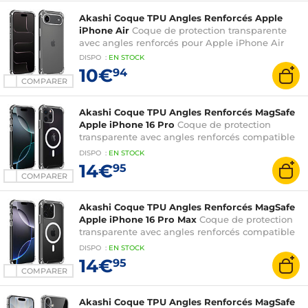
Akashi Coque TPU Angles Renforcés Apple
iPhone Air
Coque de protection transparente
avec angles renforcés pour Apple iPhone Air
DISPO
:
EN
STOCK
10€
94
COMPARER
Akashi Coque TPU Angles Renforcés MagSafe
Apple iPhone 16 Pro
Coque de protection
transparente avec angles renforcés compatible
MagSafe pour Apple iPhone 16 Pro
DISPO
:
EN
STOCK
14€
95
COMPARER
Akashi Coque TPU Angles Renforcés MagSafe
Apple iPhone 16 Pro Max
Coque de protection
transparente avec angles renforcés compatible
MagSafe pour Apple iPhone 16 Pro Max
DISPO
:
EN
STOCK
14€
95
COMPARER
Akashi Coque TPU Angles Renforcés MagSafe