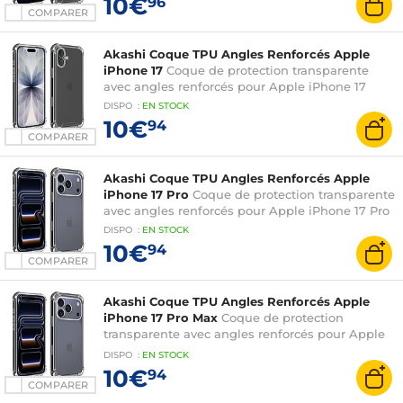
10€
96
COMPARER
Akashi Coque TPU Angles Renforcés Apple
iPhone 17
Coque de protection transparente
avec angles renforcés pour Apple iPhone 17
DISPO
:
EN
STOCK
10€
94
COMPARER
Akashi Coque TPU Angles Renforcés Apple
iPhone 17 Pro
Coque de protection transparente
avec angles renforcés pour Apple iPhone 17 Pro
DISPO
:
EN
STOCK
10€
94
COMPARER
Akashi Coque TPU Angles Renforcés Apple
iPhone 17 Pro Max
Coque de protection
transparente avec angles renforcés pour Apple
iPhone 17 Pro Max
DISPO
:
EN
STOCK
10€
94
COMPARER