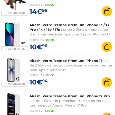
Tablettes 7" à 11"
DISPO
:
EN
STOCK
14€
95
COMPARER
Akashi Verre Trempé Premium iPhone 13 / 13
Pro / 14 / 16e / 17e
Lot de 2 films de protection
d'écran en verre trempé pour Apple iPhone 13 /
13 Pro / 14 / 16e / 17e
DISPO
:
EN
STOCK
10€
96
COMPARER
Akashi Verre Trempé Premium iPhone 17
Lot
de 2 films de protection d'écran en verre trempé
pour Apple iPhone 17
DISPO
:
EN
STOCK
10€
94
COMPARER
Akashi Verre Trempé Premium iPhone 17 Pro
Lot de 2 films de protection d'écran en verre
trempé pour Apple iPhone 17 Pro
DISPO
:
EN
STOCK