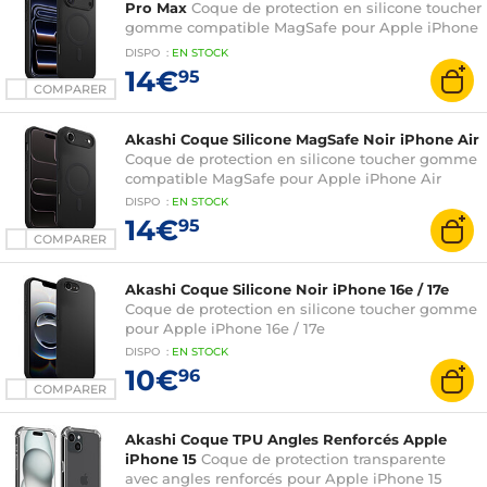
Pro Max
Coque de protection en silicone toucher
gomme compatible MagSafe pour Apple iPhone
17 Pro Max
DISPO
:
EN
STOCK
14€
95
COMPARER
Akashi Coque Silicone MagSafe Noir iPhone Air
Coque de protection en silicone toucher gomme
compatible MagSafe pour Apple iPhone Air
DISPO
:
EN
STOCK
14€
95
COMPARER
Akashi Coque Silicone Noir iPhone 16e / 17e
Coque de protection en silicone toucher gomme
pour Apple iPhone 16e / 17e
DISPO
:
EN
STOCK
10€
96
COMPARER
Akashi Coque TPU Angles Renforcés Apple
iPhone 15
Coque de protection transparente
avec angles renforcés pour Apple iPhone 15