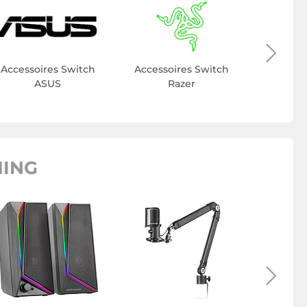
Accesso
G
Accessoires Switch
Accessoires Switch
ASUS
Razer
MING
Pack cl
Mars