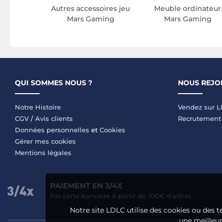
Autres accessoires jeu
Meuble ordinateur
Mars Gaming
Mars Gaming
QUI SOMMES NOUS ?
NOUS REJO
Notre Histoire
Vendez sur 
CGV
/
Avis clients
Recrutement
Données personnelles
et
Cookies
Gérer mes cookies
Mentions légales
PAIEMENT EN 3/4X
Par carte bancaire à partir de 100€ d'achat.
Notre site LDLC utilise des cookies ou des t
une meilleure