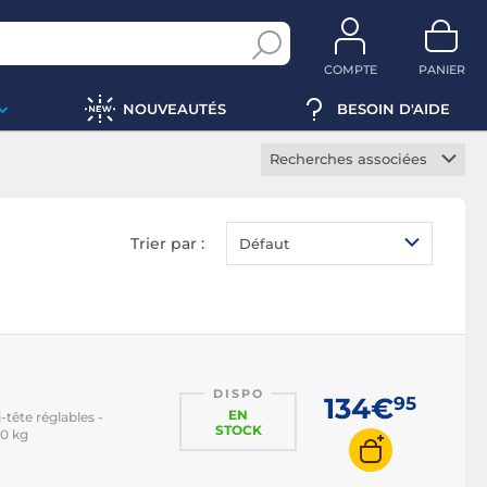
COMPTE
PANIER
NOUVEAUTÉS
BESOIN D'AIDE
Recherches associées
Manette Switch
Casque Switch
Trier par :
Défaut
Carte mémoire Switch
DISPO
134€
95
EN
tête réglables -
STOCK
00 kg