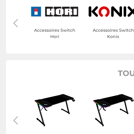
s Switch
hi
Accessoires Switch
Accessoires Switch
Hori
Konix
TOU
gette Mars
ng