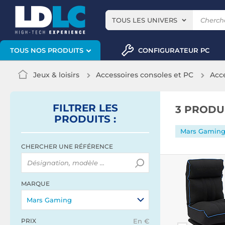
TOUS LES UNIVERS
CONFIGURATEUR PC
TOUS NOS PRODUITS
Jeux & loisirs
Accessoires consoles et PC
Acc
FILTRER
LES
3 PRODU
PRODUITS
:
Mars Gamin
CHERCHER UNE RÉFÉRENCE
MARQUE
Mars Gaming
PRIX
En €