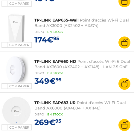
COMPARER
TP-LINK EAP655-Wall
Point d'accès Wi-Fi Dual
Band AX3000 (AX2402 + AX574)
DISPO
:
EN
STOCK
174€
95
COMPARER
TP-LINK EAP660 HD
Point d'accès Wi-Fi 6 Dual
Band AX3600 (AX2402 + AX1148) - LAN 2.5 GbE
DISPO
:
EN
STOCK
349€
95
COMPARER
TP-LINK EAP683 UR
Point d'accès Wi-Fi Dual
Band AX6000 (AX4804 + AX1148)
DISPO
:
EN
STOCK
269€
95
COMPARER