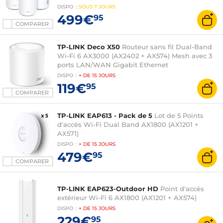
DISPO
:
SOUS
7 JOURS
499€
95
COMPARER
TP-LINK Deco X50
Routeur sans fil Dual-Band
Wi-Fi 6 AX3000 (AX2402 + AX574) Mesh avec 3
ports LAN/WAN Gigabit Ethernet
DISPO
:
+ DE
15 JOURS
119€
95
COMPARER
TP-LINK EAP613 - Pack de 5
Lot de 5 Points
d'accès Wi-Fi Dual Band AX1800 (AX1201 +
AX571)
DISPO
:
+ DE
15 JOURS
479€
95
COMPARER
TP-LINK EAP623-Outdoor HD
Point d'accès
extérieur Wi-Fi 6 AX1800 (AX1201 + AX574)
DISPO
:
+ DE
15 JOURS
229€
95