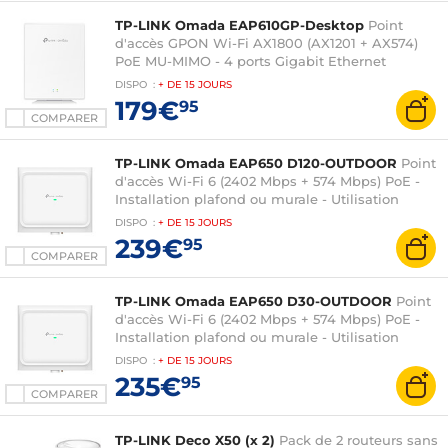
TP-LINK Omada EAP610GP-Desktop
Point
d'accès GPON Wi-Fi AX1800 (AX1201 + AX574)
PoE MU-MIMO - 4 ports Gigabit Ethernet
10/100/1000 Mbps
DISPO
:
+ DE
15 JOURS
179€
95
COMPARER
TP-LINK Omada EAP650 D120-OUTDOOR
Point
d'accès Wi-Fi 6 (2402 Mbps + 574 Mbps) PoE -
Installation plafond ou murale - Utilisation
extérieure
DISPO
:
+ DE
15 JOURS
239€
95
COMPARER
TP-LINK Omada EAP650 D30-OUTDOOR
Point
d'accès Wi-Fi 6 (2402 Mbps + 574 Mbps) PoE -
Installation plafond ou murale - Utilisation
extérieure
DISPO
:
+ DE
15 JOURS
235€
95
COMPARER
TP-LINK Deco X50 (x 2)
Pack de 2 routeurs sans