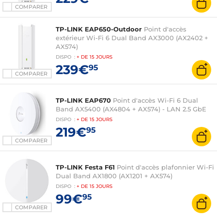
COMPARER
TP-LINK EAP650-Outdoor
Point d'accès
extérieur Wi-Fi 6 Dual Band AX3000 (AX2402 +
AX574)
DISPO
:
+ DE
15 JOURS
239€
95
COMPARER
TP-LINK EAP670
Point d'accès Wi-Fi 6 Dual
Band AX5400 (AX4804 + AX574) - LAN 2.5 GbE
DISPO
:
+ DE
15 JOURS
219€
95
COMPARER
TP-LINK Festa F61
Point d'accès plafonnier Wi-Fi
Dual Band AX1800 (AX1201 + AX574)
DISPO
:
+ DE
15 JOURS
99€
95
COMPARER