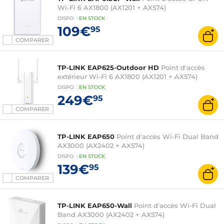
Wi-Fi 6 AX1800 (AX1201 + AX574)
DISPO
:
EN
STOCK
109€
95
COMPARER
TP-LINK EAP625-Outdoor HD
Point d'accès
extérieur Wi-Fi 6 AX1800 (AX1201 + AX574)
DISPO
:
EN
STOCK
249€
95
COMPARER
TP-LINK EAP650
Point d'accès Wi-Fi Dual Band
AX3000 (AX2402 + AX574)
DISPO
:
EN
STOCK
139€
95
COMPARER
TP-LINK EAP650-Wall
Point d'accès Wi-Fi Dual
Band AX3000 (AX2402 + AX574)