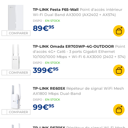
TP-LINK Festa F65-Wall
Point d'accès intérieur
Wi-Fi Dual Band AX3000 (AX2402 + AX574)
DISPO
:
EN
STOCK
89€
95
COMPARER
TP-LINK Omada ER703WP-4G-OUTDOOR
Point
d'accès 4G+ Cat6 - 3 ports Gigabit Ethernet
10/100/1000 Mbps + Wi-Fi 6 AX3000 (2402 + 574)
DISPO
:
EN
STOCK
399€
95
COMPARER
TP-LINK RE605X
Répéteur de signal WiFi Mesh
AX1800 Mbps Dual-Band
DISPO
:
EN
STOCK
99€
95
COMPARER
TP-LINK RE705X
Répéteur de signal Wi-Fi Mesh