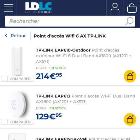
Retour
Point d'accès Wifi 6 AX TP-LINK
TP-LINK EAP610-Outdoor
Point d'accès
extérieur Wi-Fi 6 Dual Band AX1800 (AX1201 +
AX571)
DISPO
:
EN
STOCK
214€
95
COMPARER
TP-LINK EAP613
Point d'accès Wi-Fi Dual Band
AX1800 (AX1201 + AX571)
DISPO
:
EN
STOCK
129€
95
COMPARER
TP-LINK EAP615GP-Wall
Point d'accès GPON