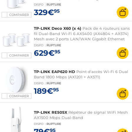
DISPO
:
RUPTURE
329€
95
COMPARER
TP-LINK Deco X60 (x 4)
Pack de 4 routeurs sans
fil Dual-Band Wi-Fi 6 AX5400 (AX4804 + AX574)
Mesh avec 2 ports LAN/WAN Gigabit Ethernet
DISPO
:
RUPTURE
629€
95
COMPARER
TP-LINK EAP620 HD
Point d'accès Wi-Fi 6 Dual
Band 1800 Mbps (AX1201 + AX571)
DISPO
:
RUPTURE
189€
95
COMPARER
TP-LINK RE505X
Répéteur de signal WiFi Mesh
AX1500 Mbps Dual-Band
DISPO
:
RUPTURE
79€
95