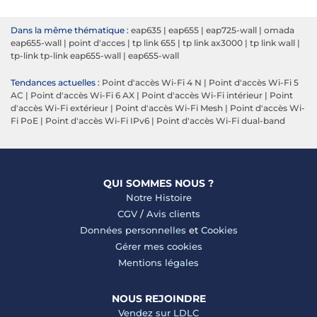
Dans la même thématique :
eap635
|
eap655
|
eap725-wall
|
omada
eap655-wall
|
point d'acces
|
tp link 655
|
tp link ax3000
|
tp link wall
|
tp-link tp-link eap655-wall
|
eap655-wall
Tendances actuelles :
Point d'accès Wi-Fi 4 N
|
Point d'accès Wi-Fi 5
AC
|
Point d'accès Wi-Fi 6 AX
|
Point d'accès Wi-Fi intérieur
|
Point
d'accès Wi-Fi extérieur
|
Point d'accès Wi-Fi Mesh
|
Point d'accès Wi-
Fi PoE
|
Point d'accès Wi-Fi IPv6
|
Point d'accès Wi-Fi dual-band
QUI SOMMES NOUS ?
Notre Histoire
CGV
/
Avis clients
Données personnelles
et
Cookies
Gérer mes cookies
Mentions légales
NOUS REJOINDRE
Vendez sur LDLC