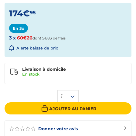
174€
95
En 3x
3 x
60€26
dont 5€83 de frais
Alerte baisse de prix
Livraison à domicile
En
stock
1
AJOUTER AU PANIER
Donner votre avis