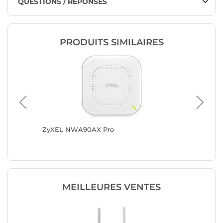
QUESTIONS / RÉPONSES
PRODUITS SIMILAIRES
 Wi-Fi 6
ZyXEL NWA90AX Pro
Netgea
MEILLEURES VENTES