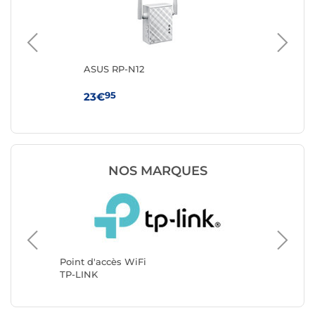
ASUS RP-N12
Ubi
95
23€
11
NOS MARQUES
Point d'
Ubiquiti
Point d'accès WiFi
TP-LINK