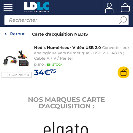
Retour
Carte d'acquisition NEDIS
Nedis Numériseur Vidéo USB 2.0
Convertisseur
analogique vers numérique - USB 2.0 ; 480p ;
Câble A / V / Péritel
DISPO
:
EN
STOCK
34€
75
COMPARER
NOS MARQUES CARTE
D'ACQUISITION :