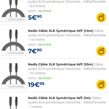
audio XLR symétrique 3 broches - Mâle/Femelle
- 0.5 mètre
DISPO
:
EN
STOCK
5€
90
COMPARER
Nedis Câble XLR Symétrique M/F (1.5m)
Câble
audio XLR symétrique 3 broches - Mâle/Femelle
- 1.5 mètre
DISPO
:
EN
STOCK
7€
90
COMPARER
Nedis Câble XLR Symétrique M/F (10m)
Câble
audio XLR symétrique 3 broches - Mâle/Femelle
- 10 mètres
DISPO
:
EN
STOCK
19€
95
COMPARER
Nedis Câble XLR Symétrique M/F (1m)
Câble
audio XLR symétrique 3 broches - Mâle/Femelle
- 1 mètre