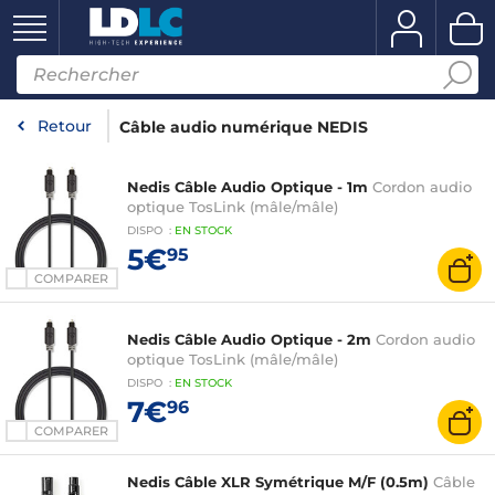
Retour
Câble audio numérique NEDIS
Nedis Câble Audio Optique - 1m
Cordon audio
optique TosLink (mâle/mâle)
DISPO
:
EN
STOCK
5€
95
COMPARER
Nedis Câble Audio Optique - 2m
Cordon audio
optique TosLink (mâle/mâle)
DISPO
:
EN
STOCK
7€
96
COMPARER
Nedis Câble XLR Symétrique M/F (0.5m)
Câble