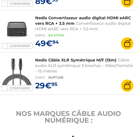
89€
COMPARER
Nedis Convertisseur audio digital HDMI eARC
vers RCA + 3.5 mm
Convertisseur audio digital
HDMI eARC vers RCA + 3.5 mm
DISPO
:
EN
STOCK
49€
94
COMPARER
Nedis Câble XLR Symétrique M/F (15m)
Câble
audio XLR symétrique 3 broches - Mâle/Femelle
- 15 mètres
DISPO
:
RUPTURE
29€
95
COMPARER
NOS MARQUES CÂBLE AUDIO
NUMÉRIQUE :