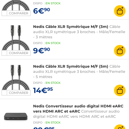
DISPO
:
EN
STOCK
6€
90
COMPARER
Nedis Câble XLR Symétrique M/F (3m)
Câble
audio XLR symétrique 3 broches - Mâle/Femelle
- 3 mètres
DISPO
:
EN
STOCK
9€
90
COMPARER
Nedis Câble XLR Symétrique M/F (5m)
Câble
audio XLR symétrique 3 broches - Mâle/Femelle
- 5 mètres
DISPO
:
EN
STOCK
14€
95
COMPARER
Nedis Convertisseur audio digital HDMI eARC
vers HDMI ARC et eARC
Convertisseur audio
digital HDMI eARC vers HDMI ARC et eARC
DISPO
:
EN
STOCK
95