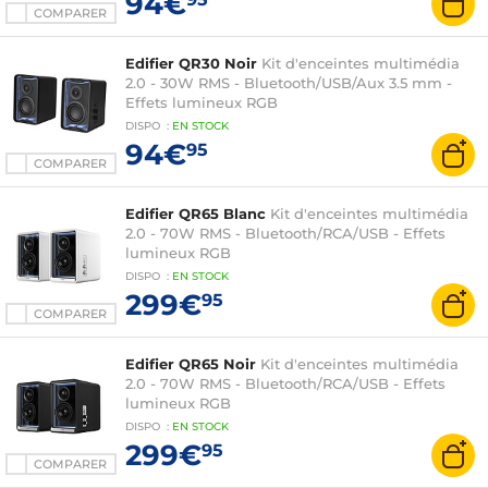
94€
COMPARER
Edifier QR30 Noir
Kit d'enceintes multimédia
2.0 - 30W RMS - Bluetooth/USB/Aux 3.5 mm -
Effets lumineux RGB
DISPO
:
EN
STOCK
94€
95
COMPARER
Edifier QR65 Blanc
Kit d'enceintes multimédia
2.0 - 70W RMS - Bluetooth/RCA/USB - Effets
lumineux RGB
DISPO
:
EN
STOCK
299€
95
COMPARER
Edifier QR65 Noir
Kit d'enceintes multimédia
2.0 - 70W RMS - Bluetooth/RCA/USB - Effets
lumineux RGB
DISPO
:
EN
STOCK
299€
95
COMPARER