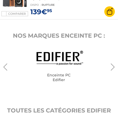
sans fil
DISPO
:
RUPTURE
139€
95
COMPARER
NOS MARQUES ENCEINTE PC :
Enceinte PC
Edifier
TOUTES LES CATÉGORIES EDIFIER