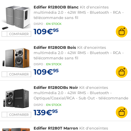
Edifier R1280DB Blanc
Kit d'enceintes
multimédia 2.0 - 42W RMS - Bluetooth - RCA -
télécommande sans fil
DISPO
:
EN
STOCK
109€
95
COMPARER
Edifier R1280DB Bois
Kit d'enceintes
multimédia 2.0 - 42W RMS - Bluetooth - RCA -
télécommande sans fil
DISPO
:
EN
STOCK
109€
95
COMPARER
Edifier R1280DBs Noir
Kit d'enceintes
multimédia 2.0 - 42W RMS - Bluetooth -
Optique/Coaxial/RCA - Sub Out - télécommande
sans fil
DISPO
:
EN
STOCK
139€
95
COMPARER
Edifier R1280T Marron
Kit d'enceintes