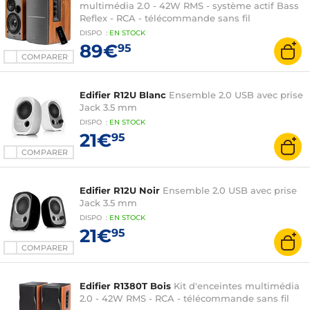
multimédia 2.0 - 42W RMS - système actif Bass
Reflex - RCA - télécommande sans fil
DISPO
:
EN
STOCK
89€
95
COMPARER
Edifier R12U Blanc
Ensemble 2.0 USB avec prise
Jack 3.5 mm
DISPO
:
EN
STOCK
21€
95
COMPARER
Edifier R12U Noir
Ensemble 2.0 USB avec prise
Jack 3.5 mm
DISPO
:
EN
STOCK
21€
95
COMPARER
Edifier R1380T Bois
Kit d'enceintes multimédia
2.0 - 42W RMS - RCA - télécommande sans fil