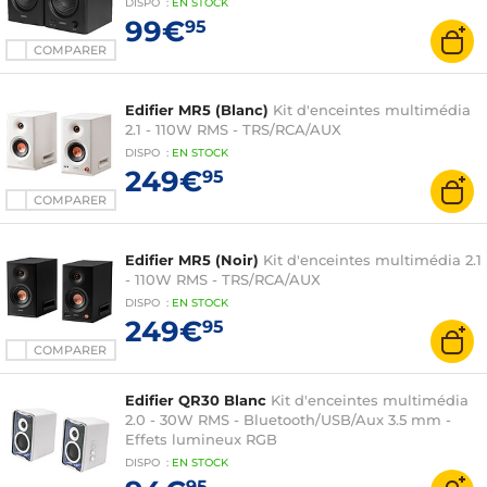
DISPO
:
EN
STOCK
99€
95
COMPARER
Edifier MR5 (Blanc)
Kit d'enceintes multimédia
2.1 - 110W RMS - TRS/RCA/AUX
DISPO
:
EN
STOCK
249€
95
COMPARER
Edifier MR5 (Noir)
Kit d'enceintes multimédia 2.1
- 110W RMS - TRS/RCA/AUX
DISPO
:
EN
STOCK
249€
95
COMPARER
Edifier QR30 Blanc
Kit d'enceintes multimédia
2.0 - 30W RMS - Bluetooth/USB/Aux 3.5 mm -
Effets lumineux RGB
DISPO
:
EN
STOCK
95