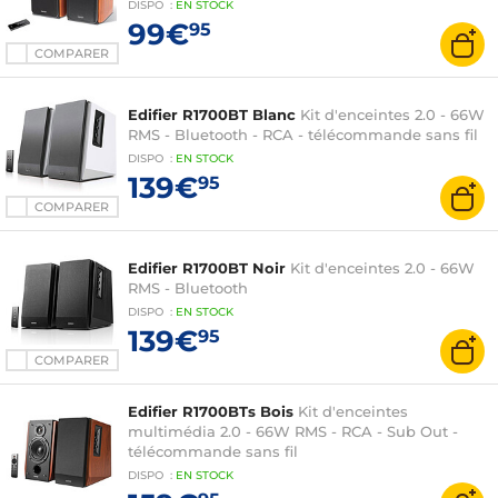
DISPO
:
EN
STOCK
99€
95
COMPARER
Edifier R1700BT Blanc
Kit d'enceintes 2.0 - 66W
RMS - Bluetooth - RCA - télécommande sans fil
DISPO
:
EN
STOCK
139€
95
COMPARER
Edifier R1700BT Noir
Kit d'enceintes 2.0 - 66W
RMS - Bluetooth
DISPO
:
EN
STOCK
139€
95
COMPARER
Edifier R1700BTs Bois
Kit d'enceintes
multimédia 2.0 - 66W RMS - RCA - Sub Out -
télécommande sans fil
DISPO
:
EN
STOCK