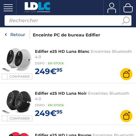
Retour
Enceinte PC de bureau Edifier
Edifier e25 HD Luna Blanc
Enceintes Bluetooth
4.0
DISPO
:
EN
STOCK
249€
95
COMPARER
Edifier e25 HD Luna Noir
Enceintes Bluetooth
4.0
DISPO
:
EN
STOCK
249€
95
COMPARER
Edifier e25 HD Luna Rouge
Enceintes Bluetooth