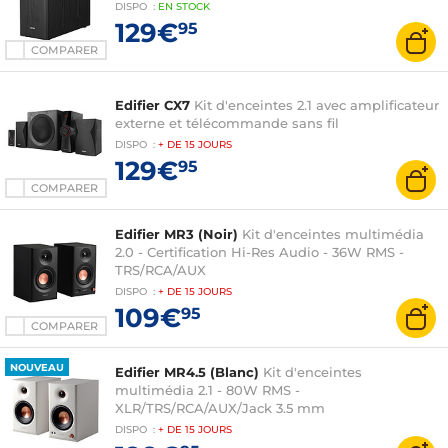
DISPO
:
EN
STOCK
129€
95
COMPARER
Edifier CX7
Kit d'enceintes 2.1 avec amplificateur
externe et télécommande sans fil
DISPO
:
+ DE
15 JOURS
129€
95
COMPARER
Edifier MR3 (Noir)
Kit d'enceintes multimédia
2.0 - Certification Hi-Res Audio - 36W RMS -
TRS/RCA/AUX
DISPO
:
+ DE
15 JOURS
109€
95
COMPARER
NOUVEAU
Edifier MR4.5 (Blanc)
Kit d'enceintes
multimédia 2.1 - 80W RMS -
XLR/TRS/RCA/AUX/Jack 3.5 mm
DISPO
:
+ DE
15 JOURS