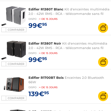
Edifier R1380T Blanc
Kit d'enceintes multimédia
2.0 - 42W RMS - RCA - télécommande sans fil
DISPO
:
+ DE
15 JOURS
99€
95
COMPARER
Edifier R1380T Noir
Kit d'enceintes multimédia
2.0 - 42W RMS - RCA - télécommande sans fil
DISPO
:
+ DE
15 JOURS
99€
95
COMPARER
Edifier R1700BT Bois
Enceintes 2.0 Bluetooth
66W
DISPO
:
+ DE
15 JOURS
139€
95
COMPARER