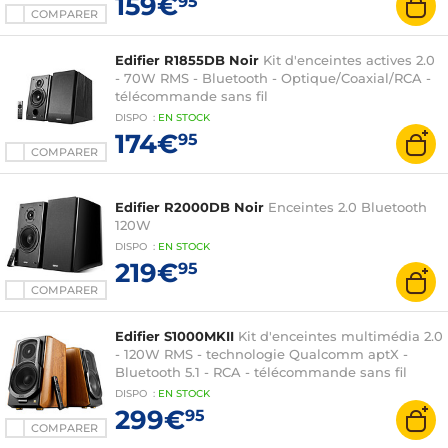
159€
95
COMPARER
Edifier R1855DB Noir
Kit d'enceintes actives 2.0
- 70W RMS - Bluetooth - Optique/Coaxial/RCA -
télécommande sans fil
DISPO
:
EN
STOCK
174€
95
COMPARER
Edifier R2000DB Noir
Enceintes 2.0 Bluetooth
120W
DISPO
:
EN
STOCK
219€
95
COMPARER
Edifier S1000MKII
Kit d'enceintes multimédia 2.0
- 120W RMS - technologie Qualcomm aptX -
Bluetooth 5.1 - RCA - télécommande sans fil
DISPO
:
EN
STOCK
299€
95
COMPARER