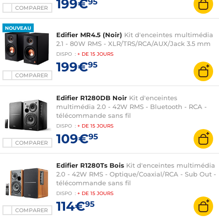
199€
95
COMPARER
NOUVEAU
Edifier MR4.5 (Noir)
Kit d'enceintes multimédia
2.1 - 80W RMS - XLR/TRS/RCA/AUX/Jack 3.5 mm
DISPO
:
+ DE
15 JOURS
199€
95
COMPARER
Edifier R1280DB Noir
Kit d'enceintes
multimédia 2.0 - 42W RMS - Bluetooth - RCA -
télécommande sans fil
DISPO
:
+ DE
15 JOURS
109€
95
COMPARER
Edifier R1280Ts Bois
Kit d'enceintes multimédia
2.0 - 42W RMS - Optique/Coaxial/RCA - Sub Out -
télécommande sans fil
DISPO
:
+ DE
15 JOURS
114€
95
COMPARER