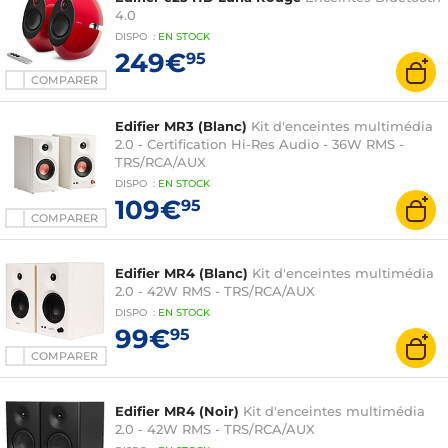
4.0
DISPO
:
EN
STOCK
249€
95
COMPARER
Edifier MR3 (Blanc)
Kit d'enceintes multimédia
2.0 - Certification Hi-Res Audio - 36W RMS -
TRS/RCA/AUX
DISPO
:
EN
STOCK
109€
95
COMPARER
Edifier MR4 (Blanc)
Kit d'enceintes multimédia
2.0 - 42W RMS - TRS/RCA/AUX
DISPO
:
EN
STOCK
99€
95
COMPARER
Edifier MR4 (Noir)
Kit d'enceintes multimédia
2.0 - 42W RMS - TRS/RCA/AUX