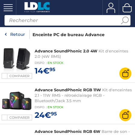
Retour
Enceinte PC de bureau Advance
Advance SoundPhonic 2.0 4W
Kit d'enceintes
2.0 (4W RMS)
DISPO
:
EN
STOCK
14€
95
COMPARER
Advance SoundPhonic RGB 11W
Kit d'enceintes
2.1 - 11W RMS - rétroéclairage RGB -
Bluetooth/Jack 3.5 mm
DISPO
:
EN
STOCK
24€
95
COMPARER
Advance SoundPhonic RGB 6W
Barre de son -