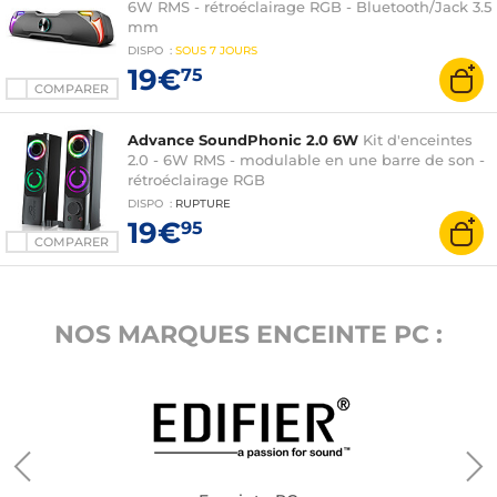
6W RMS - rétroéclairage RGB - Bluetooth/Jack 3.5
mm
DISPO
:
SOUS
7 JOURS
19€
75
COMPARER
Advance SoundPhonic 2.0 6W
Kit d'enceintes
2.0 - 6W RMS - modulable en une barre de son -
rétroéclairage RGB
DISPO
:
RUPTURE
19€
95
COMPARER
NOS MARQUES ENCEINTE PC :